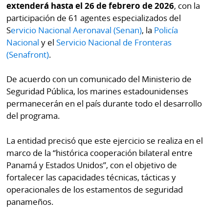
extenderá hasta el 26 de febrero de 2026
, con la
por
Diario
Metro
participación de 61 agentes especializados del
Ellas
S
ervicio Nacional Aeronaval (Senan)
, la
Policía
Tienda
Nacional
y el
Servicio Nacional de Fronteras
Club
Panamá
(Senafront)
.
La
Tus
Prensa
De acuerdo con un comunicado del Ministerio de
Tiquetes
Seguridad Pública, los marines estadounidenses
Busca
permanecerán en el país durante todo el desarrollo
⌾
Cero
Fácil
del programa.
KM
Hoy
⌾
por
Corprensa
La entidad precisó que este ejercicio se realiza en el
Tal
Hoy
marco de la “histórica cooperación bilateral entre
Cual
⌾
Panamá y Estados Unidos”, con el objetivo de
⌾
fortalecer las capacidades técnicas, tácticas y
Sábado
Sabrina
operacionales de los estamentos de seguridad
Picante
Sin
panameños.
⌾
Censura