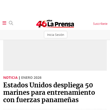
Suscríbete
Inicia Sesión
SECCIONES
Portada
BBC
News
Locales
Ellas
Sociedad
NOTICIA
|
ENERO 2026
Status
Estados Unidos despliega 50
Judiciales
K
marines para entrenamiento
Política
Vivir+
con fuerzas panameñas
Economía
Opinión