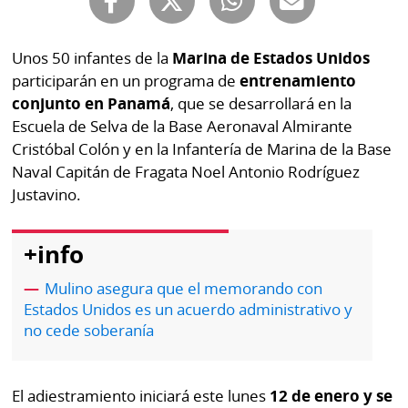
Buscador
RSS
Comunicados
Unos 50 infantes de la
Marina de Estados Unidos
Temas
participarán en un programa de
entrenamiento
Catálogos
conjunto en Panamá
, que se desarrollará en la
Autores
Escuela de Selva de la Base Aeronaval Almirante
Lotería
Cristóbal Colón y en la Infantería de Marina de la Base
Notas
Kiosko
Naval Capitán de Fragata Noel Antonio Rodríguez
al
digital
lector
Justavino.
Luctuosas
Buenas
+info
prácticas
Mulino asegura que el memorando con
Estados Unidos es un acuerdo administrativo y
OTROS
no cede soberanía
SITIOS
El adiestramiento iniciará este lunes
12 de enero y se
Metro
Mi