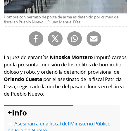
Buscador
RSS
Comunicados
Hombre con permiso de porte de arma es detenido por crimen de
Temas
fiscal en Pueblo Nuevo. LP Juan Manuel Díaz
Catálogos
Autores
Lotería
Notas
Kiosko
al
La juez de garantías
Ninoska Montero
imputó cargos
digital
lector
por la presunta comisión de los delitos de homicidio
doloso y robo, y ordenó la detención provisional de
Luctuosas
Buenas
Orlando Cuesta
por el asesinato de la fiscal Patricia
prácticas
Ossa, registrado la noche del pasado lunes en el área
de Pueblo Nuevo.
OTROS
+info
SITIOS
Asesinan a una fiscal del Ministerio Público
Metro
Mi
en Pueblo Nuevo