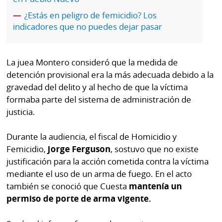
por
Diario
¿Estás en peligro de femicidio? Los
Metro
indicadores que no puedes dejar pasar
Ellas
Tienda
Club
Panamá
La
La juea Montero consideró que la medida de
Tus
Prensa
detención provisional era la más adecuada debido a la
Tiquetes
gravedad del delito y al hecho de que la víctima
Busca
formaba parte del sistema de administración de
⌾
Cero
Fácil
justicia.
KM
Hoy
⌾
por
Durante la audiencia, el fiscal de Homicidio y
Corprensa
Tal
Femicidio,
Jorge Ferguson
, sostuvo que no existe
Hoy
Cual
justificación para la acción cometida contra la víctima
⌾
⌾
mediante el uso de un arma de fuego. En el acto
Sábado
también se conoció que Cuesta
mantenía un
Sabrina
Picante
permiso de porte de arma vigente.
Sin
⌾
Censura