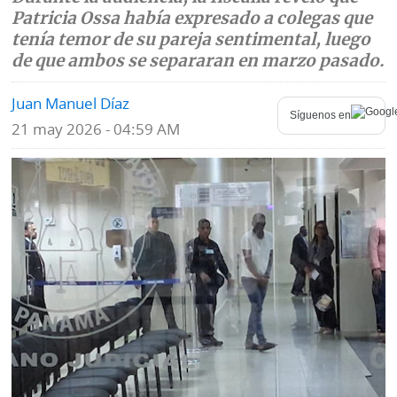
Patricia Ossa había expresado a colegas que
Mundo
Blogs
tenía temor de su pareja sentimental, luego
de que ambos se separaran en marzo pasado.
Deportes
Fotografías
Juan Manuel Díaz
Tecnología
Videos
Síguenos en
21 may 2026 - 04:59 AM
Ponle
Fe
la
de
Firma
erratas
Historias
SERVICIOS
E-
Contenido
Paper
de
marcas