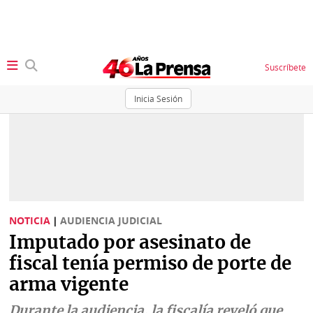
Suscríbete
Inicia Sesión
SECCIONES
Portada
BBC
News
Locales
Ellas
Sociedad
NOTICIA
|
AUDIENCIA JUDICIAL
Status
Imputado por asesinato de
Judiciales
K
fiscal tenía permiso de porte de
Política
Vivir+
arma vigente
Economía
Opinión
Durante la audiencia, la fiscalía reveló que