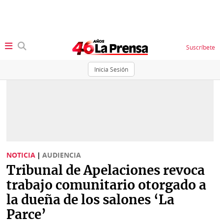
Suscríbete
Inicia Sesión
SECCIONES
Portada
BBC
News
Locales
Ellas
Sociedad
NOTICIA
|
AUDIENCIA
Status
Tribunal de Apelaciones revoca
Judiciales
K
trabajo comunitario otorgado a
Política
Vivir+
la dueña de los salones ‘La
Parce’
Economía
Opinión