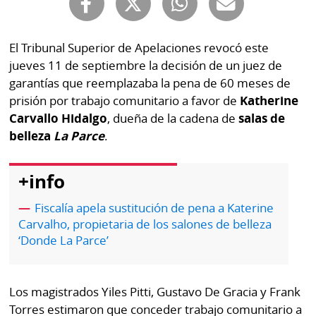
Buscador
RSS
Comunicados
El Tribunal Superior de Apelaciones revocó este
Temas
jueves 11 de septiembre la decisión de un juez de
Catálogos
garantías que reemplazaba la pena de 60 meses de
Autores
Lotería
prisión por trabajo comunitario a favor de
Katherine
Notas
Carvallo Hidalgo
, dueña de la cadena de
salas de
Kiosko
al
belleza
La Parce
.
digital
lector
+info
Luctuosas
Buenas
prácticas
Fiscalía apela sustitución de pena a Katerine
Carvalho, propietaria de los salones de belleza
‘Donde La Parce’
OTROS
SITIOS
Los magistrados Yiles Pitti, Gustavo De Gracia y Frank
Metro
Mi
Torres estimaron que conceder trabajo comunitario a