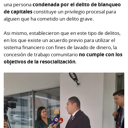
por
Diario
una persona
condenada por el delito de blanqueo
Metro
de capitales
constituye un privilegio procesal para
Ellas
alguien que ha cometido un delito grave.
Tienda
Club
Panamá
Asi mismo, establecieron que en este tipo de delitos,
La
en los que existe un acuerdo previo para utilizar el
Tus
Prensa
sistema financiero con fines de lavado de dinero, la
Tiquetes
concesión de trabajo comunitario
no cumple con los
Busca
⌾
Cero
Fácil
objetivos de la resocialización
.
KM
Hoy
⌾
por
Corprensa
Tal
Hoy
Cual
⌾
⌾
Sábado
Sabrina
Picante
Sin
⌾
Censura