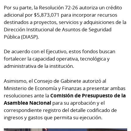
por
Diario
Por su parte, la Resolución 72-26 autoriza un crédito
Metro
adicional por $5,873,071 para incorporar recursos
Ellas
destinados a proyectos, servicios y adquisiciones de la
Tienda
Club
Dirección Institucional de Asuntos de Seguridad
Panamá
La
Pública (DIASP).
Tus
Prensa
Tiquetes
De acuerdo con el Ejecutivo, estos fondos buscan
Busca
fortalecer la capacidad operativa, tecnológica y
⌾
Cero
Fácil
administrativa de la institución.
KM
Hoy
⌾
por
Asimismo, el Consejo de Gabinete autorizó al
Corprensa
Tal
Ministerio de Economía y Finanzas a presentar ambas
Hoy
Cual
resoluciones ante la
Comisión de Presupuesto de la
⌾
⌾
Asamblea Nacional
para su aprobación y el
Sábado
correspondiente registro del detalle codificado de
Sabrina
Picante
ingresos y gastos que permita su ejecución.
Sin
⌾
Censura