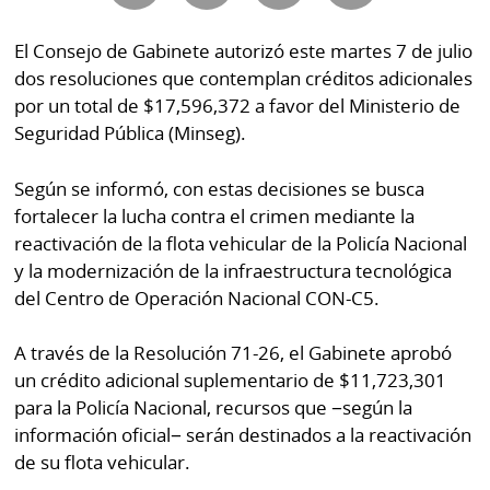
Buscador
RSS
El Consejo de Gabinete autorizó este martes 7 de julio
Comunicados
dos resoluciones que contemplan créditos adicionales
Temas
por un total de $17,596,372 a favor del Ministerio de
Catálogos
Autores
Seguridad Pública (Minseg).
Lotería
Notas
Según se informó, con estas decisiones se busca
Kiosko
al
fortalecer la lucha contra el crimen mediante la
digital
lector
reactivación de la flota vehicular de la Policía Nacional
y la modernización de la infraestructura tecnológica
Luctuosas
Buenas
del Centro de Operación Nacional CON-C5.
prácticas
A través de la Resolución 71-26, el Gabinete aprobó
un crédito adicional suplementario de $11,723,301
OTROS
para la Policía Nacional, recursos que −según la
SITIOS
información oficial− serán destinados a la reactivación
de su flota vehicular.
Metro
Mi