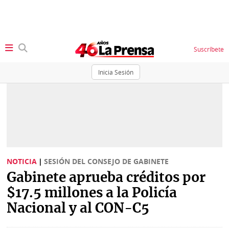
Suscríbete
Inicia Sesión
SECCIONES
Portada
BBC
News
Locales
Ellas
Sociedad
NOTICIA
|
SESIÓN DEL CONSEJO DE GABINETE
Status
Gabinete aprueba créditos por
Judiciales
K
$17.5 millones a la Policía
Política
Vivir+
Nacional y al CON-C5
Economía
Opinión