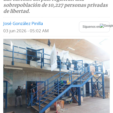
sobrepoblación de 10,227 personas privadas
Mundo
Blogs
de libertad.
Deportes
Fotografías
José González Pinilla
Síguenos en
03 jun 2026 - 05:02 AM
Tecnología
Videos
Ponle
Fe
la
de
Firma
erratas
Historias
SERVICIOS
E-
Contenido
Paper
de
marcas