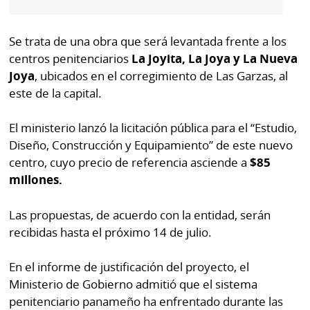
por
Diario
Metro
Ellas
Se trata de una obra que será levantada frente a los
Tienda
centros penitenciarios
La Joyita, La Joya y La Nueva
Club
Panamá
Joya
, ubicados en el corregimiento de Las Garzas, al
La
este de la capital.
Tus
Prensa
Tiquetes
El ministerio lanzó la licitación pública para el “Estudio,
Busca
Diseño, Construcción y Equipamiento” de este nuevo
⌾
Cero
Fácil
centro, cuyo precio de referencia asciende a
$85
KM
Hoy
⌾
millones.
por
Corprensa
Tal
Hoy
Las propuestas, de acuerdo con la entidad, serán
Cual
⌾
recibidas hasta el próximo 14 de julio.
⌾
Sábado
Sabrina
En el informe de justificación del proyecto, el
Picante
Sin
Ministerio de Gobierno admitió que el sistema
⌾
penitenciario panameño ha enfrentado durante las
Censura