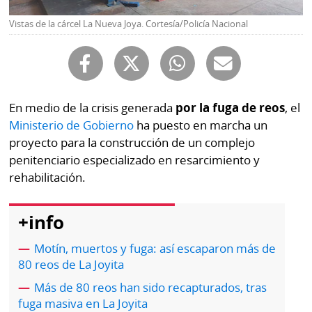
Buscador
RSS
Vistas de la cárcel La Nueva Joya. Cortesía/Policía Nacional
Comunicados
Temas
Catálogos
Autores
Lotería
En medio de la crisis generada
por la fuga de reos
, el
Notas
Ministerio de Gobierno
ha puesto en marcha un
Kiosko
al
proyecto para la construcción de un complejo
digital
lector
penitenciario especializado en resarcimiento y
Luctuosas
rehabilitación.
Buenas
prácticas
+info
Motín, muertos y fuga: así escaparon más de
OTROS
80 reos de La Joyita
SITIOS
Más de 80 reos han sido recapturados, tras
fuga masiva en La Joyita
Metro
Mi