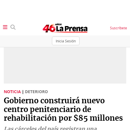
Suscríbete
Inicia Sesión
SECCIONES
Portada
BBC
News
Locales
Ellas
Sociedad
NOTICIA
|
DETERIORO
Status
Gobierno construirá nuevo
Judiciales
K
centro penitenciario de
Política
Vivir+
rehabilitación por $85 millones
Economía
Opinión
Las cárceles del país registran una