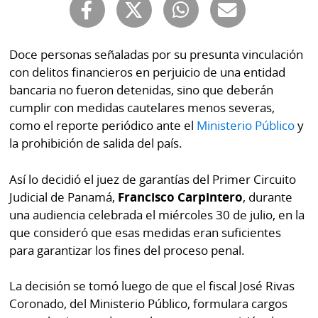
Buscador
RSS
Comunicados
Doce personas señaladas por su presunta vinculación
Temas
Catálogos
con delitos financieros en perjuicio de una entidad
Autores
bancaria no fueron detenidas, sino que deberán
Lotería
cumplir con medidas cautelares menos severas,
Notas
como el reporte periódico ante el
Ministerio Público
y
Kiosko
al
la prohibición de salida del país.
digital
lector
Así lo decidió el juez de garantías del Primer Circuito
Luctuosas
Buenas
Judicial de Panamá,
Francisco Carpintero
, durante
prácticas
una audiencia celebrada el miércoles 30 de julio, en la
que consideró que esas medidas eran suficientes
para garantizar los fines del proceso penal.
OTROS
SITIOS
La decisión se tomó luego de que el fiscal José Rivas
Coronado, del Ministerio Público, formulara cargos
Metro
Mi