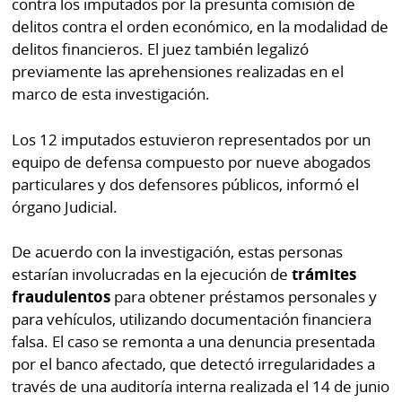
contra los imputados por la presunta comisión de
por
Diario
delitos contra el orden económico, en la modalidad de
Metro
delitos financieros. El juez también legalizó
Ellas
Tienda
previamente las aprehensiones realizadas en el
Club
Panamá
marco de esta investigación.
La
Tus
Prensa
Los 12 imputados estuvieron representados por un
Tiquetes
equipo de defensa compuesto por nueve abogados
Busca
particulares y dos defensores públicos, informó el
⌾
Cero
Fácil
órgano Judicial.
KM
Hoy
⌾
por
De acuerdo con la investigación, estas personas
Corprensa
Tal
Hoy
estarían involucradas en la ejecución de
trámites
Cual
fraudulentos
para obtener préstamos personales y
⌾
⌾
para vehículos, utilizando documentación financiera
Sábado
Sabrina
falsa. El caso se remonta a una denuncia presentada
Picante
por el banco afectado, que detectó irregularidades a
Sin
⌾
través de una auditoría interna realizada el 14 de junio
Censura