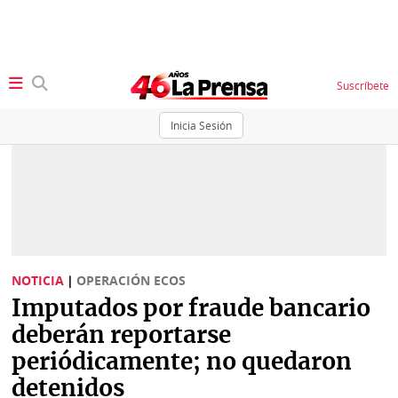
Suscríbete
Inicia Sesión
SECCIONES
Portada
BBC
News
Locales
Ellas
Sociedad
NOTICIA
|
OPERACIÓN ECOS
Status
Imputados por fraude bancario
Judiciales
K
deberán reportarse
Política
Vivir+
periódicamente; no quedaron
detenidos
Economía
Opinión