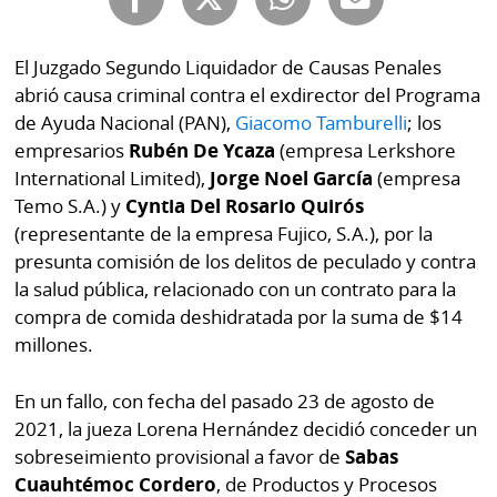
Buscador
RSS
Comunicados
El Juzgado Segundo Liquidador de Causas Penales
Temas
abrió causa criminal contra el exdirector del Programa
Catálogos
de Ayuda Nacional (PAN),
Giacomo Tamburelli
; los
Autores
empresarios
Rubén De Ycaza
(empresa Lerkshore
Lotería
International Limited),
Jorge Noel García
(empresa
Notas
Kiosko
Temo S.A.) y
Cyntia Del Rosario Quirós
al
digital
(representante de la empresa Fujico, S.A.), por la
lector
presunta comisión de los delitos de peculado y contra
Luctuosas
Buenas
la salud pública, relacionado con un contrato para la
prácticas
compra de comida deshidratada por la suma de $14
millones.
OTROS
En un fallo, con fecha del pasado 23 de agosto de
2021, la jueza Lorena Hernández decidió conceder un
SITIOS
sobreseimiento provisional a favor de
Sabas
Metro
Mi
Cuauhtémoc Cordero
, de Productos y Procesos