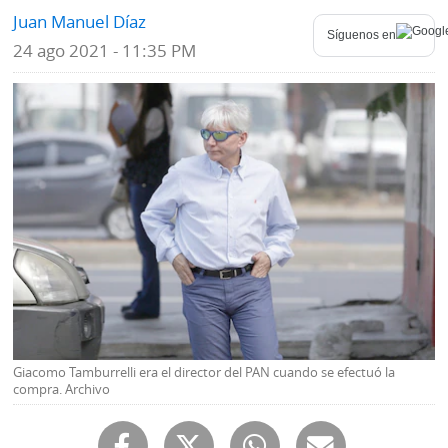
Juan Manuel Díaz
Mundo
Síguenos en
Blogs
24 ago 2021 - 11:35 PM
Deportes
Fotografías
Tecnología
Videos
Ponle
Fe
la
de
Firma
erratas
Historias
SERVICIOS
Giacomo Tamburrelli era el director del PAN cuando se efectuó la
E-
Contenido
compra. Archivo
Paper
de
marcas