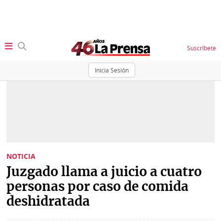
Suscríbete
Inicia Sesión
SECCIONES
Portada
BBC
News
Locales
Ellas
Sociedad
NOTICIA
Status
Juzgado llama a juicio a cuatro
Judiciales
K
personas por caso de comida
Política
Vivir+
deshidratada
Economía
Opinión