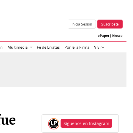
Inicia Sesión
Suscríbete
ePaper
|
Kiosco
ón
Multimedia
Fe de Erratas
Ponle la Firma
Vivir+
fue
Síguenos en Instagram