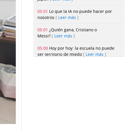
05:01
Lo que la IA no puede hacer por
nosotros
Leer más
05:01
¿Quién gana, Cristiano o
Messi?
Leer más
05:00
Hoy por hoy: la escuela no puede
ser territorio de miedo
Leer más
05:00
Más rangos, nuevas armas y otras
reglas: así cambió la Policía Municipal de
Panamá
Leer más