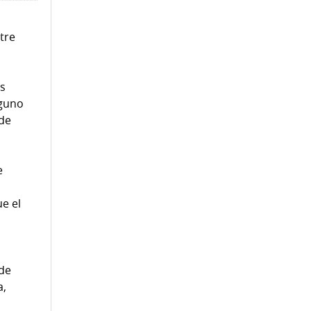
tre
as
lguno
 de
e
e el
 de
a,