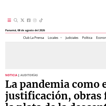
SECCIONES
Panamá,
08 de agosto del 2026
Portada
BBC
Club La Prensa
Locales
Judiciales
Política
Econo
News
Locales
Ellas
Sociedad
Status
Judiciales
K
NOTICIA
|
AUDITORÍAS
Política
Vivir+
La pandemia como e
Economía
Opinión
justificación, obras
Mundo
Blogs