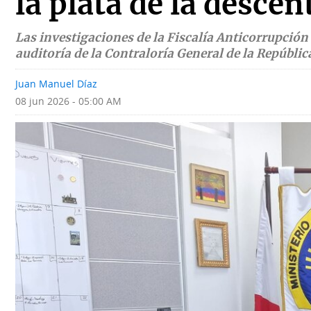
la plata de la descen
Deportes
Fotografías
Las investigaciones de la Fiscalía Anticorrupción 
Tecnología
Videos
auditoría de la Contraloría General de la Repúblic
Ponle
Fe
Juan Manuel Díaz
la
de
08 jun 2026 - 05:00 AM
Firma
erratas
Historias
SERVICIOS
E-
Contenido
Paper
de
marcas
Buscador
RSS
Comunicados