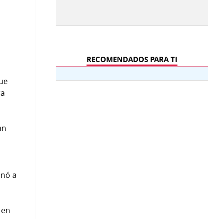
RECOMENDADOS PARA TI
que
ra
an
inó a
 en