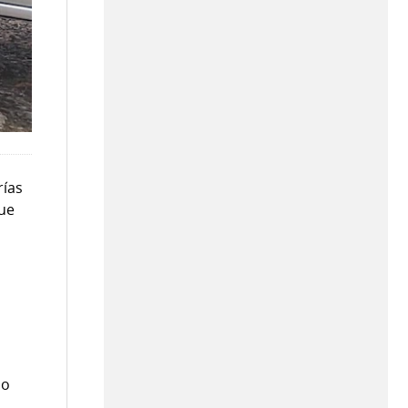
rías
que
do