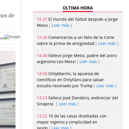
ÚLTIMA HORA
mes de
15:37
El mundo del fútbol despide a Jorge
Messi
Leer más
15:30
Comentarios a un fallo de la Corte
en
sobre la prima de antigüedad
Leer más
14:40
Fallece Jorge Messi, padre del astro
argentino Leo Messi
Leer más
14:00
OnlyMarms, la apuesta de
científicos en OnlyFans para salvar
estudio recortado por Trump
Leer más
13:23
Fallece José Donderis, exdirector del
Sinaproc
Leer más
13:22
10 de las casas diseñadas con
mayor ingenio y simplicidad en
Japón
Leer más