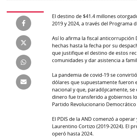
Tienda
Club
Panamá
El destino de $41.4 millones otorgad
La
2019 y 2024, a través del Programa de
Tus
Prensa
Tiquetes
Así lo afirma la fiscal anticorrupción
Busca
hechas hasta la fecha por su despac
⌾
Cero
Fácil
que justifique el destino de estos re
KM
Hoy
comunidades y dar asistencia a famil
⌾
por
Corprensa
Tal
Hoy
La pandemia de covid-19 se convirtió
Cual
dólares que supuestamente fueron e
⌾
⌾
nacional y que, paradójicamente, se
Sábado
dinero fue transferido a gobiernos lo
Sabrina
Picante
Partido Revolucionario Democrático 
Sin
⌾
Censura
El PDIS de la AND comenzó a operar y
La
Laurentino Cortizo (2019-2024). El 
Repregunta
operó hasta 2024.