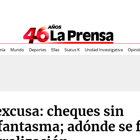
mía
Mundo
Deportes
Ellas
Status K
Unidad Investigativa
Opini
xcusa: cheques sin
 fantasma; adónde se 