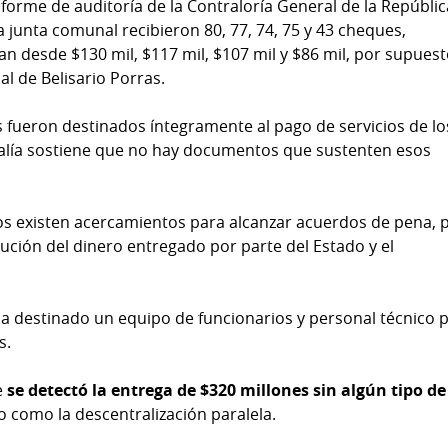
 informe de auditoría de la Contraloría General de la Repúbli
a junta comunal recibieron 80, 77, 74, 75 y 43 cheques,
n desde $130 mil, $117 mil, $107 mil y $86 mil, por supues
al de Belisario Porras.
s fueron destinados íntegramente al pago de servicios de lo
scalía sostiene que no hay documentos que sustenten esos
sos existen acercamientos para alcanzar acuerdos de pena, 
lución del dinero entregado por parte del Estado y el
ha destinado un equipo de funcionarios y personal técnico 
s.
e
se detectó la entrega de $320 millones sin algún tipo de
o como la descentralización paralela.