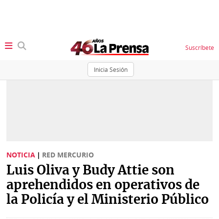
Suscríbete
Inicia Sesión
SECCIONES
Portada
BBC
News
Locales
Ellas
Sociedad
NOTICIA
|
RED MERCURIO
Status
Luis Oliva y Budy Attie son
Judiciales
K
aprehendidos en operativos de
Política
Vivir+
la Policía y el Ministerio Público
Economía
Opinión