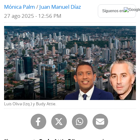
Mónica Palm
/
Juan Manuel Díaz
Mundo
Síguenos en
Blogs
27 ago 2025 - 12:56 PM
Deportes
Fotografías
Tecnología
Videos
Ponle
Fe
la
de
Firma
erratas
Historias
Luis Oliva (Izq.) y Budy Attie.
SERVICIOS
E-
Contenido
Paper
de
marcas