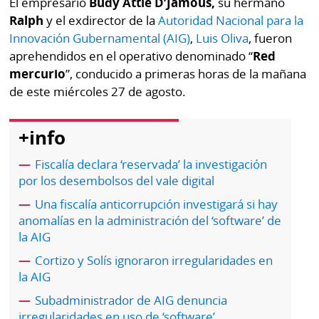
El empresario
Budy Attie D’Jamous,
su hermano
Buscador
Ralph
y el exdirector de la
Autoridad Nacional para la
RSS
Comunicados
Innovación Gubernamental (AIG)
,
Luis Oliva
, fueron
Temas
aprehendidos en el operativo denominado “
Red
Catálogos
mercurio
”, conducido a primeras horas de la mañana
Autores
de este miércoles 27 de agosto.
Lotería
Notas
Kiosko
+info
al
digital
lector
Fiscalía declara ‘reservada’ la investigación
Luctuosas
por los desembolsos del vale digital
Buenas
prácticas
Una fiscalía anticorrupción investigará si hay
anomalías en la administración del ‘software’ de
la AIG
OTROS
Cortizo y Solís ignoraron irregularidades en
SITIOS
la AIG
Subadministrador de AIG denuncia
Metro
Mi
irregularidades en uso de ‘software’