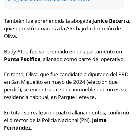
por
Diario
Metro
Ellas
También fue aprehendida la abogada
Janice Becerra
,
Tienda
quien prestó servicios a la AIG bajo la dirección de
Club
Panamá
Oliva.
La
Tus
Prensa
Budy Attie fue sorprendido en un apartamento en
Tiquetes
Busca
Punta Pacífica
, allanado como parte del operativo.
⌾
Cero
Fácil
KM
Hoy
En tanto, Oliva, que fue candidato a diputado del PRD
⌾
en San Miguelito en mayo de 2024 (elección que
por
Corprensa
Tal
perdió), se encontraba en un inmueble que no es su
Hoy
Cual
residencia habitual, en Parque Lefevre.
⌾
⌾
Sábado
En total, se realizaron cuatro allanamientos, confirmó
Sabrina
Picante
el director de la Policía Nacional (PN),
Jaime
Sin
Fernández
.
⌾
Censura