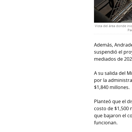
Vista del área donde ini
Pa
Además, Andrade 
suspendió el pro
mediados de 202
A su salida del M
por la administr
$1,840 millones.
Planteó que el di
costo de $1,500 
que bajaron el c
funcionan.