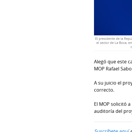
El presidente de la Rep
el sector de La Boca, e
Alegó que este ca
MOP Rafael Sabon
A su juicio el pr
correcto.
El MOP solicitó a
auditoría del pro
Suscríbete aquí
a