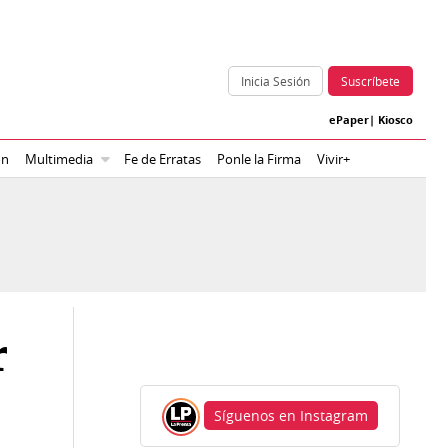
Inicia Sesión
Suscríbete
ePaper
|
Kiosco
ón
Multimedia
Fe de Erratas
Ponle la Firma
Vivir+
r
Síguenos en Instagram