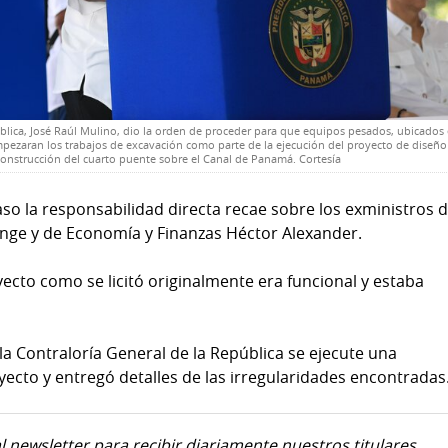
ública, José Raúl Mulino, dio la orden de proceder para que equipos pesados, ubicados
mpezaran los trabajos de excavación como parte de la ejecución del proyecto de diseño
construcción del cuarto puente sobre el Canal de Panamá. Cortesía
so la responsabilidad directa recae sobre los exministros d
ge y de Economía y Finanzas Héctor Alexander.
oyecto como se licitó originalmente era funcional y estaba
 la Contraloría General de la República se ejecute una
yecto y entregó detalles de las irregularidades encontradas
l newsletter para recibir diariamente nuestros titulares.