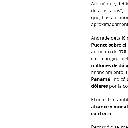
Afirmó que, debi
Temas
Catálogos
desacertadas”, s
Autores
que, hasta el mo
Lotería
aproximadamen
Notas
Kiosko
al
Andrade detalló 
digital
lector
Puente sobre e
aumento de
128 
Luctuosas
Buenas
costo original d
prácticas
millones de dól
financiamiento. 
Panamá
, indic
OTROS
dólares
por la co
SITIOS
El ministro tamb
alcance y modal
Metro
Mi
contrato
.
por
Diario
Metro
Ellas
Recordó que, med