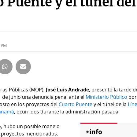
 Puente y el túnel del
3 PM
bras Públicas (MOP),
José Luis Andrade
, presentó la tarde d
1 de junio una denuncia penal ante el
Ministerio Público
por 
sto en los proyectos del
Cuarto Puente
y el túnel de la
Lín
Panamá
, ocurridos durante la administración pasada.
o, hubo un posible manejo
+info
s proyectos mencionados.