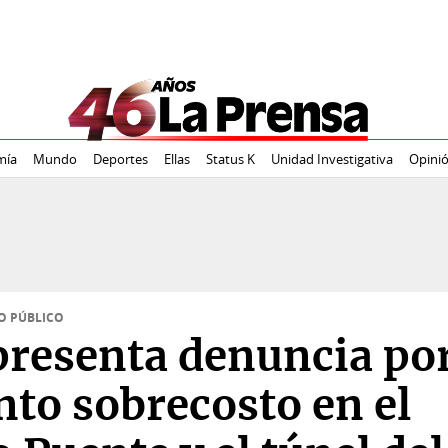
mía
Mundo
Deportes
Ellas
Status K
Unidad Investigativa
Opini
O PÚBLICO
resenta denuncia po
nto sobrecosto en el