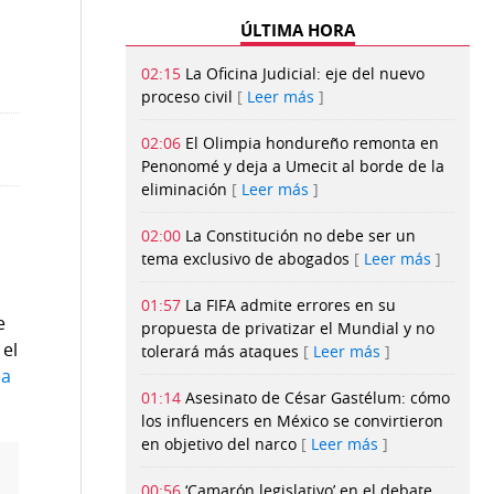
ÚLTIMA HORA
02:15
La Oficina Judicial: eje del nuevo
proceso civil
Leer más
02:06
El Olimpia hondureño remonta en
Penonomé y deja a Umecit al borde de la
eliminación
Leer más
02:00
La Constitución no debe ser un
tema exclusivo de abogados
Leer más
01:57
La FIFA admite errores en su
e
propuesta de privatizar el Mundial y no
el
tolerará más ataques
Leer más
ea
01:14
Asesinato de César Gastélum: cómo
los influencers en México se convirtieron
en objetivo del narco
Leer más
00:56
‘Camarón legislativo’ en el debate