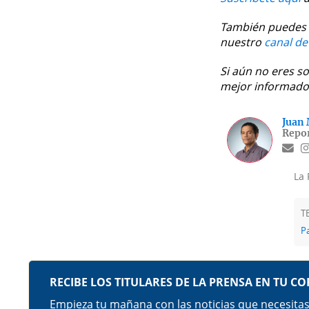
También puedes 
nuestro
canal d
Si aún no eres s
mejor informado
Juan 
Repor
La 
T
P