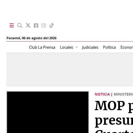
SECCIONES
Panamá,
06 de agosto del 2026
Portada
BBC
Club La Prensa
Locales
Judiciales
Política
Econo
News
Locales
Ellas
Sociedad
Status
Judiciales
K
NOTICIA
|
MINISTERI
Política
Vivir+
MOP p
Economía
Opinión
presu
Mundo
Blogs