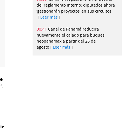
del reglamento interno: diputados ahora
‘gestionarán proyectos’ en sus circuitos
Leer más
00:41
Canal de Panamá reducirá
nuevamente el calado para buques
neopanamax a partir del 26 de
agosto
Leer más
00:40
Nathalee Aranda suma la segunda
medalla de Panamá en el
atletismo
Leer más
de
23:57
Gobierno crea un comando
”.
conjunto para la seguridad del Canal de
Panamá con la Policía, el Senan y
Senafront
Leer más
23:27
Panamá Sub-21 cae ante México y
buscará el bronce en Santo Domingo
2026
Leer más
ir