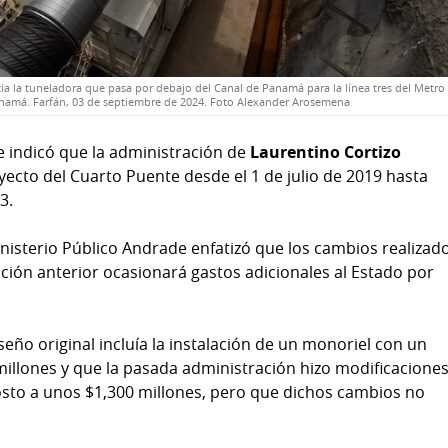
cia la tuneladora que pasa por debajo del Canal de Panamá para la línea tres del Metro
namá. Farfán, 03 de septiembre de 2024. Foto Alexander Arosemena
indicó que la administración de
Laurentino Cortizo
yecto del Cuarto Puente desde el 1 de julio de 2019 hasta
3.
inisterio Público Andrade enfatizó que los cambios realizad
ación anterior ocasionará gastos adicionales al Estado por
seño original incluía la instalación de un monoriel con un
millones y que la pasada administración hizo modificacione
osto a unos $1,300 millones, pero que dichos cambios no