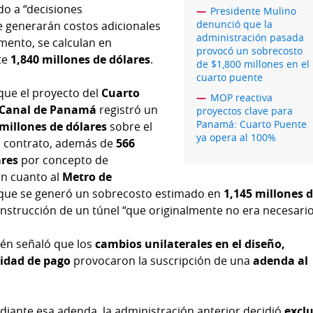
do a “decisiones
Presidente Mulino
denunció que la
e generarán costos adicionales
administración pasada
mento, se calculan en
provocó un sobrecosto
te
1,840 millones de dólares
.
de $1,800 millones en el
cuarto puente
que el proyecto del
Cuarto
MOP reactiva
l Canal de Panamá
registró un
proyectos clave para
Panamá: Cuarto Puente
millones de dólares
sobre el
ya opera al 100%
el contrato, además de
566
ares
por concepto de
En cuanto al
Metro de
ó que se generó un sobrecosto estimado en
1,145 millones 
nstrucción de un túnel “que originalmente no era necesario
ién señaló que los
cambios unilaterales en el diseño,
idad de pago
provocaron la suscripción de una
adenda al
iante esa adenda, la administración anterior decidió
exclu