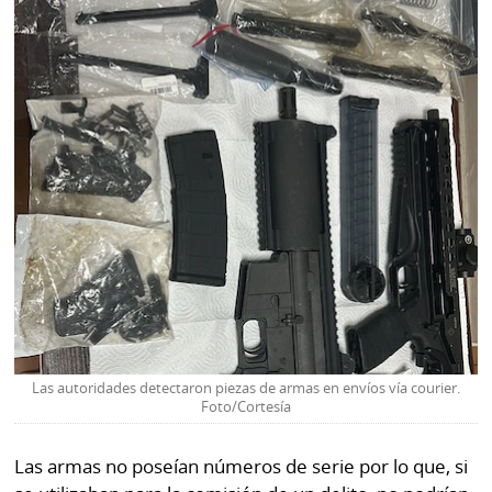
La
Repregunta
Las autoridades detectaron piezas de armas en envíos vía courier.
Foto/Cortesía
Las armas no poseían números de serie por lo que, si