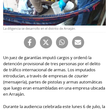
Buscador
RSS
Comunicados
Temas
Catálogos
La diligencia se desarrollo en el distrito de Arraiján.
Autores
Lotería
Notas
Kiosko
al
digital
lector
Un juez de garantías imputó cargos y ordenó la
Luctuosas
Buenas
detención provisional de tres personas por el delito
prácticas
de tráfico internacional de armas. Los imputados
introducían, a través de empresas de
courier
(mensajería), partes de pistolas y armas automáticas
OTROS
que luego eran ensambladas en una empresa ubicada
SITIOS
en Arraiján.
Metro
Mi
Durante la audiencia celebrada este lunes 6 de julio, la