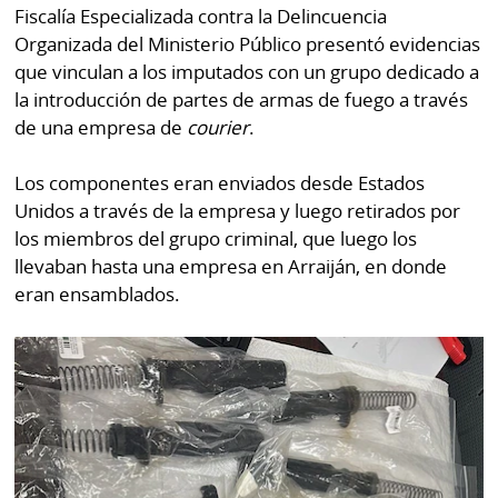
por
Diario
Fiscalía Especializada contra la Delincuencia
Metro
Organizada del Ministerio Público presentó evidencias
Ellas
que vinculan a los imputados con un grupo dedicado a
Tienda
la introducción de partes de armas de fuego a través
Club
Panamá
de una empresa de
courier
.
La
Tus
Prensa
Los componentes eran enviados desde Estados
Tiquetes
Unidos a través de la empresa y luego retirados por
Busca
⌾
los miembros del grupo criminal, que luego los
Cero
Fácil
KM
llevaban hasta una empresa en Arraiján, en donde
Hoy
⌾
eran ensamblados.
por
Corprensa
Tal
Hoy
Cual
⌾
⌾
Sábado
Sabrina
Picante
Sin
⌾
Censura