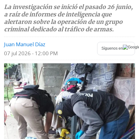
La investigación se inició el pasado 26 junio,
Mundo
Blogs
a raíz de informes de inteligencia que
alertaron sobre la operación de un grupo
Deportes
Fotografías
criminal dedicado al tráfico de armas.
Tecnología
Videos
Juan Manuel Díaz
Síguenos en
Ponle
07 jul 2026 - 12:00 PM
Fe
la
de
Firma
erratas
Historias
SERVICIOS
E-
Contenido
Paper
de
marcas