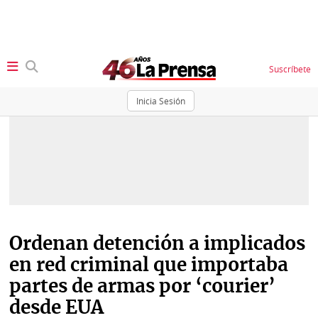
Suscríbete
Inicia Sesión
SECCIONES
Portada
BBC
News
Locales
Ellas
Sociedad
Status
Ordenan detención a implicados
Judiciales
K
en red criminal que importaba
Política
Vivir+
partes de armas por ‘courier’
desde EUA
Economía
Opinión