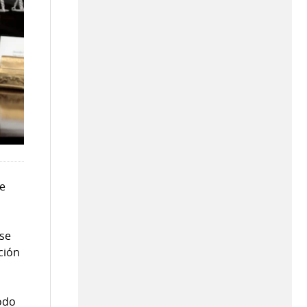
de
 se
ción
todo