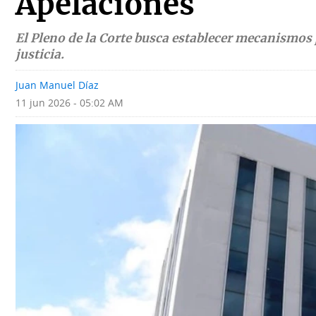
Apelaciones
Deportes
Fotografías
El Pleno de la Corte busca establecer mecanismos
Tecnología
Videos
justicia.
Ponle
Fe
Juan Manuel Díaz
la
de
11 jun 2026 - 05:02 AM
Firma
erratas
Historias
SERVICIOS
E-
Contenido
Paper
de
marcas
Buscador
RSS
Comunicados