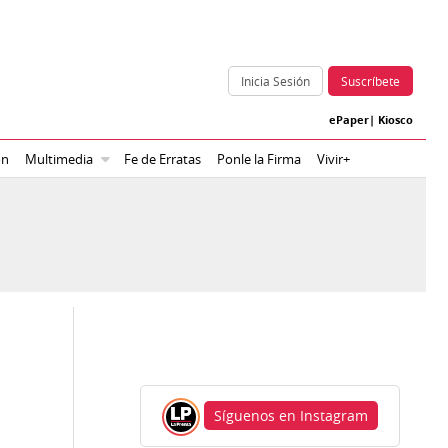
Inicia Sesión
Suscríbete
ePaper
|
Kiosco
ón
Multimedia
Fe de Erratas
Ponle la Firma
Vivir+
Síguenos en Instagram