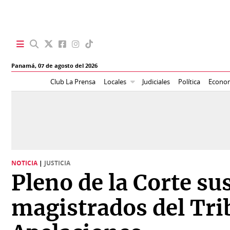
SECCIONES
Panamá,
07 de agosto del 2026
Portada
BBC
Club La Prensa
Locales
Judiciales
Política
Econo
News
Locales
Ellas
Sociedad
Status
Judiciales
K
NOTICIA
|
JUSTICIA
Política
Vivir+
Pleno de la Corte su
Economía
Opinión
magistrados del Tri
Mundo
Blogs