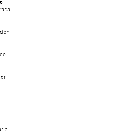
to
erada
ación
 de
por
r al