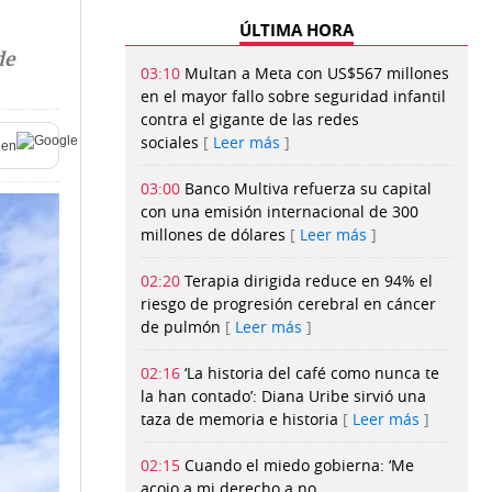
ÚLTIMA HORA
de
03:10
Multan a Meta con US$567 millones
en el mayor fallo sobre seguridad infantil
contra el gigante de las redes
sociales
Leer más
en
03:00
Banco Multiva refuerza su capital
con una emisión internacional de 300
millones de dólares
Leer más
02:20
Terapia dirigida reduce en 94% el
riesgo de progresión cerebral en cáncer
de pulmón
Leer más
02:16
‘La historia del café como nunca te
la han contado’: Diana Uribe sirvió una
taza de memoria e historia
Leer más
02:15
Cuando el miedo gobierna: ‘Me
acojo a mi derecho a no