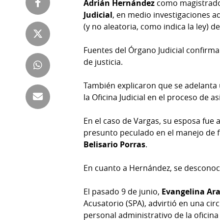
Adrián Hernández
como magistrad
Tienda
Judicial
, en medio investigaciones a
Club
Panamá
(y no aleatoria, como indica la ley) de
La
Tus
Prensa
Fuentes del Órgano Judicial confirma
Tiquetes
de justicia.
Busca
⌾
Cero
Fácil
También explicaron que se adelanta 
KM
Hoy
la Oficina Judicial en el proceso de 
⌾
por
Corprensa
Tal
Hoy
En el caso de Vargas, su esposa fue
Cual
presunto peculado en el manejo de f
⌾
⌾
Belisario Porras
.
Sábado
Sabrina
Picante
En cuanto a Hernández, se desconoce
Sin
⌾
Censura
El pasado 9 de junio,
Evangelina Ar
La
Acusatorio (SPA), advirtió en una cir
Repregunta
personal administrativo de la oficina 