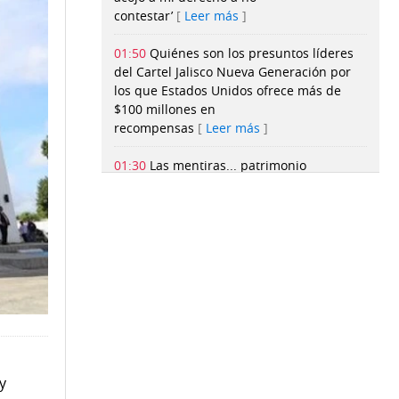
contestar’
Leer más
01:50
Quiénes son los presuntos líderes
del Cartel Jalisco Nueva Generación por
los que Estados Unidos ofrece más de
$100 millones en
recompensas
Leer más
01:30
Las mentiras... patrimonio
inmaterial de la humanidad
Leer más
01:30
La selva de la
supervivencia
Leer más
01:25
Ministerio Público pide más tiempo
para investigar el caso de Rita
Wald
Leer más
01:20
Decrecen las importaciones de
Estados Unidos impactadas por la guerra
y
de aranceles
Leer más