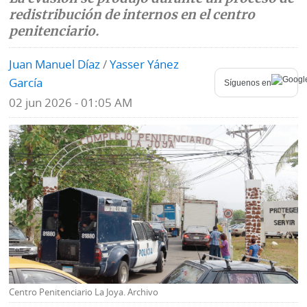
redistribución de internos en el centro
Mundo
Blogs
penitenciario.
Deportes
Fotografías
Juan Manuel Díaz
/
Yasser Yánez
García
Síguenos en
Tecnología
Videos
02 jun 2026 - 01:05 AM
Ponle
Fe
la
de
Firma
erratas
Historias
SERVICIOS
E-
Contenido
Paper
de
Centro Penitenciario La Joya. Archivo
marcas