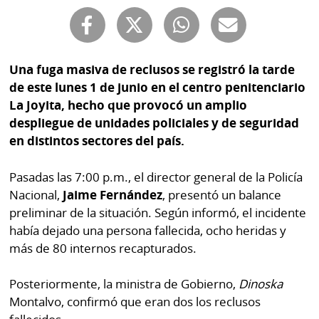
Buscador
RSS
Comunicados
Temas
Catálogos
Una fuga masiva de reclusos se registró la tarde
Autores
de este lunes 1 de junio en el centro penitenciario
Lotería
La Joyita, hecho que provocó un amplio
Notas
despliegue de unidades policiales y de seguridad
Kiosko
al
en distintos sectores del país.
digital
lector
Pasadas las 7:00 p.m., el director general de la Policía
Luctuosas
Buenas
Nacional,
Jaime Fernández
, presentó un balance
prácticas
preliminar de la situación. Según informó, el incidente
había dejado una persona fallecida, ocho heridas y
más de 80 internos recapturados.
OTROS
SITIOS
Posteriormente, la ministra de Gobierno,
Dinoska
Montalvo, confirmó que eran dos los reclusos
Metro
Mi