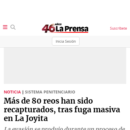
Suscríbete
Inicia Sesión
SECCIONES
Portada
BBC
News
Locales
Ellas
Sociedad
NOTICIA
|
SISTEMA PENITENCIARIO
Status
Más de 80 reos han sido
Judiciales
K
recapturados, tras fuga masiva
Política
Vivir+
en La Joyita
Economía
Opinión
La evasión se produjo durante un proceso de