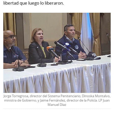
por
Diario
libertad que luego lo liberaron.
Metro
Ellas
Tienda
Club
Panamá
La
Tus
Prensa
Tiquetes
Busca
⌾
Cero
Fácil
KM
Hoy
⌾
por
Corprensa
Tal
Hoy
Cual
⌾
⌾
Sábado
Sabrina
Jorge Torregrosa, director del Sistema Penitenciario; Dinoska Montalvo,
Picante
ministra de Gobierno; y Jaime Fernández, director de la Policía. LP Juan
Sin
Manuel Díaz
⌾
Censura