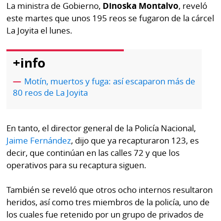
Buscador
La ministra de Gobierno,
Dinoska Montalvo
, reveló
RSS
este martes que unos 195 reos se fugaron de la cárcel
Comunicados
La Joyita el lunes.
Temas
Catálogos
+info
Autores
Lotería
Motín, muertos y fuga: así escaparon más de
Notas
Kiosko
80 reos de La Joyita
al
digital
lector
Luctuosas
Buenas
En tanto, el director general de la Policía Nacional,
prácticas
Jaime Fernández
, dijo que ya recapturaron 123, es
decir, que continúan en las calles 72 y que los
operativos para su recaptura siguen.
OTROS
También se reveló que otros ocho internos resultaron
SITIOS
heridos, así como tres miembros de la policía, uno de
los cuales fue retenido por un grupo de privados de
Metro
Mi