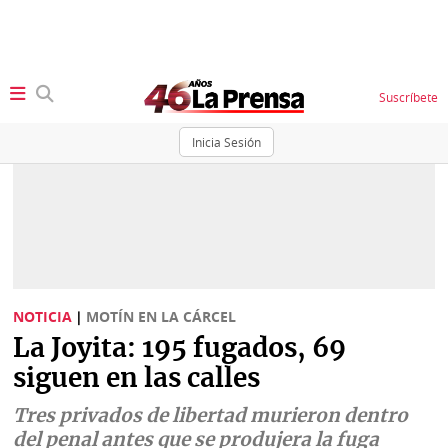
Suscríbete
Inicia Sesión
SECCIONES
Portada
BBC
News
Locales
Ellas
Sociedad
NOTICIA
|
MOTÍN EN LA CÁRCEL
Status
La Joyita: 195 fugados, 69
Judiciales
K
siguen en las calles
Política
Vivir+
Tres privados de libertad murieron dentro
Economía
del penal antes que se produjera la fuga
Opinión