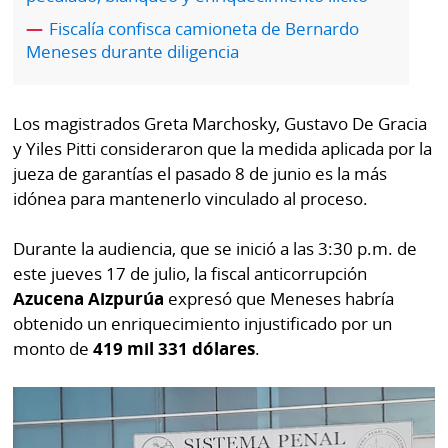
por
Diario
Fiscalía confisca camioneta de Bernardo
Metro
Meneses durante diligencia
Ellas
Tienda
Club
Panamá
Los magistrados Greta Marchosky, Gustavo De Gracia
La
Tus
Prensa
y Yiles Pitti consideraron que la medida aplicada por la
Tiquetes
jueza de garantías el pasado 8 de junio es la más
Busca
idónea para mantenerlo vinculado al proceso.
⌾
Cero
Fácil
KM
Hoy
Durante la audiencia, que se inició a las 3:30 p.m. de
⌾
por
este jueves 17 de julio, la fiscal anticorrupción
Corprensa
Tal
Azucena Aizpurúa
expresó que Meneses habría
Hoy
Cual
obtenido un enriquecimiento injustificado por un
⌾
⌾
monto de
419 mil 331 dólares
.
Sábado
Sabrina
Picante
Sin
⌾
Censura