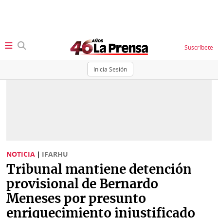
Suscríbete
Inicia Sesión
SECCIONES
Portada
BBC
News
Locales
Ellas
Sociedad
NOTICIA
|
IFARHU
Status
Tribunal mantiene detención
Judiciales
K
provisional de Bernardo
Política
Vivir+
Meneses por presunto
enriquecimiento injustificado
Economía
Opinión