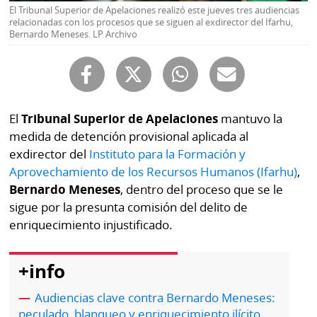
Buscador
El Tribunal Superior de Apelaciones realizó este jueves tres audiencias
RSS
relacionadas con los procesos que se siguen al exdirector del Ifarhu,
Bernardo Meneses. LP Archivo
Comunicados
Temas
Catálogos
Autores
Lotería
Notas
El
Tribunal Superior de Apelaciones
mantuvo la
Kiosko
al
medida de detención provisional aplicada al
digital
lector
exdirector del
Instituto para la Formación y
Aprovechamiento de los Recursos Humanos (Ifarhu)
,
Luctuosas
Buenas
Bernardo Meneses
, dentro del proceso que se le
prácticas
sigue por la presunta comisión del delito de
enriquecimiento injustificado.
OTROS
+info
SITIOS
Audiencias clave contra Bernardo Meneses:
Metro
Mi
peculado, blanqueo y enriquecimiento ilícito