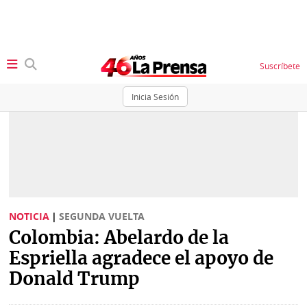
Suscríbete
Inicia Sesión
SECCIONES
Portada
BBC
News
Locales
Ellas
Sociedad
NOTICIA
|
SEGUNDA VUELTA
Status
Colombia: Abelardo de la
Judiciales
K
Espriella agradece el apoyo de
Política
Vivir+
Donald Trump
Economía
Opinión