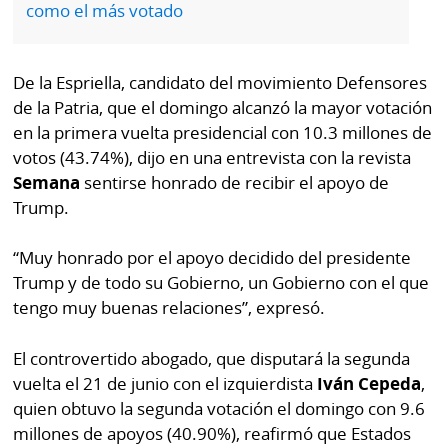
como el más votado
por
Diario
Metro
Ellas
Tienda
De la Espriella, candidato del movimiento Defensores
Club
Panamá
de la Patria, que el domingo alcanzó la mayor votación
La
en la primera vuelta presidencial con 10.3 millones de
Tus
Prensa
votos (43.74%), dijo en una entrevista con la revista
Tiquetes
Semana
sentirse honrado de recibir el apoyo de
Busca
Trump.
⌾
Cero
Fácil
KM
Hoy
“Muy honrado por el apoyo decidido del presidente
⌾
por
Trump y de todo su Gobierno, un Gobierno con el que
Corprensa
Tal
Hoy
tengo muy buenas relaciones”, expresó.
Cual
⌾
⌾
El controvertido abogado, que disputará la segunda
Sábado
Sabrina
vuelta el 21 de junio con el izquierdista
Iván Cepeda
,
Picante
quien obtuvo la segunda votación el domingo con 9.6
Sin
⌾
millones de apoyos (40.90%), reafirmó que Estados
Censura