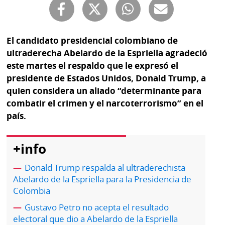
Buscador
RSS
Comunicados
Temas
El candidato presidencial colombiano de
Catálogos
ultraderecha Abelardo de la Espriella agradeció
Autores
este martes el respaldo que le expresó el
Lotería
presidente de Estados Unidos, Donald Trump, a
Notas
quien considera un aliado “determinante para
Kiosko
al
combatir el crimen y el narcoterrorismo” en el
digital
lector
país.
Luctuosas
Buenas
prácticas
+info
Donald Trump respalda al ultraderechista
Abelardo de la Espriella para la Presidencia de
OTROS
Colombia
SITIOS
Gustavo Petro no acepta el resultado
electoral que dio a Abelardo de la Espriella
Metro
Mi