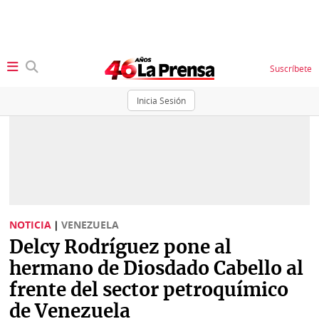
Suscríbete
Inicia Sesión
SECCIONES
Portada
BBC
News
Locales
Ellas
Sociedad
NOTICIA
|
VENEZUELA
Status
Delcy Rodríguez pone al
Judiciales
K
hermano de Diosdado Cabello al
Política
Vivir+
frente del sector petroquímico
de Venezuela
Economía
Opinión