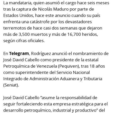
La mandataria, quien asumió el cargo hace seis meses
por
Diario
Metro
tras la captura de Nicolás Maduro por parte de
Ellas
Estados Unidos, hace este anuncio cuando su país
Tienda
enfrenta una catástrofe por los devastadores
Club
Panamá
terremotos de hace casi dos semanas que dejaron
La
más de 3,500 muertos y más de 16,700 heridos,
Tus
Prensa
según cifras oficiales.
Tiquetes
Busca
En
Telegram
, Rodríguez anunció el nombramiento de
⌾
Cero
Fácil
José David Cabello como presidente de la estatal
KM
Hoy
⌾
Petroquímica de Venezuela (Pequiven), tras 18 años
por
Corprensa
como superintendente del Servicio Nacional
Tal
Hoy
Integrado de Administración Aduanera y Tributaria
Cual
⌾
(Seniat).
⌾
Sábado
Sabrina
José David Cabello “asume la responsabilidad de
Picante
Sin
seguir fortaleciendo esta empresa estratégica para el
⌾
desarrollo petroquímico, industrial y productivo” del
Censura