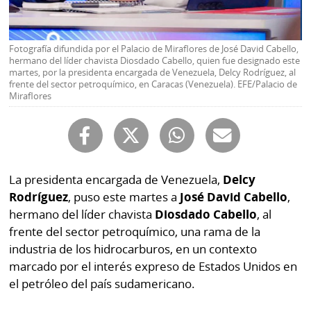
Buscador
RSS
Comunicados
Fotografía difundida por el Palacio de Miraflores de José David Cabello,
Temas
hermano del líder chavista Diosdado Cabello, quien fue designado este
Catálogos
martes, por la presidenta encargada de Venezuela, Delcy Rodríguez, al
Autores
frente del sector petroquímico, en Caracas (Venezuela). EFE/Palacio de
Lotería
Miraflores
Notas
Kiosko
al
digital
lector
Luctuosas
Buenas
La presidenta encargada de Venezuela,
Delcy
prácticas
Rodríguez
, puso este martes a
José David Cabello
,
hermano del líder chavista
Diosdado Cabello
, al
frente del sector petroquímico, una rama de la
OTROS
industria de los hidrocarburos, en un contexto
marcado por el interés expreso de Estados Unidos en
SITIOS
el petróleo del país sudamericano.
Metro
Mi