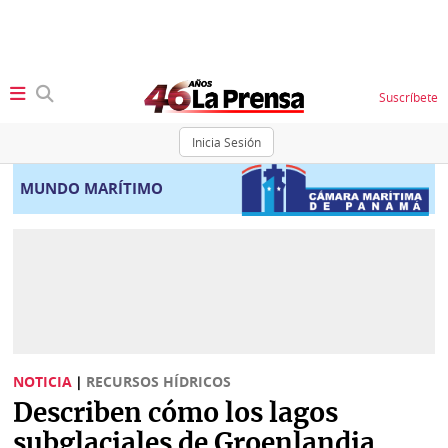
Suscríbete
Inicia Sesión
SECCIONES
MUNDO MARÍTIMO
Portada
BBC
News
Locales
Ellas
Sociedad
Status
Judiciales
K
NOTICIA
|
RECURSOS HÍDRICOS
Política
Vivir+
Describen cómo los lagos
Economía
subglaciales de Groenlandia
Opinión