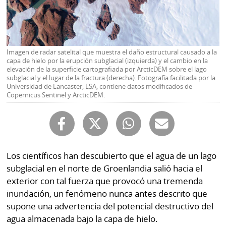
Buscador
RSS
Comunicados
Temas
Catálogos
Imagen de radar satelital que muestra el daño estructural causado a la
Autores
capa de hielo por la erupción subglacial (izquierda) y el cambio en la
elevación de la superficie cartografiada por ArcticDEM sobre el lago
Lotería
subglacial y el lugar de la fractura (derecha). Fotografía facilitada por la
Notas
Universidad de Lancaster, ESA, contiene datos modificados de
Kiosko
al
Copernicus Sentinel y ArcticDEM.
digital
lector
Luctuosas
Buenas
prácticas
Los científicos han descubierto que el agua de un lago
subglacial en el norte de Groenlandia salió hacia el
OTROS
exterior con tal fuerza que provocó una tremenda
inundación, un fenómeno nunca antes descrito que
SITIOS
supone una advertencia del potencial destructivo del
agua almacenada bajo la capa de hielo.
Metro
Mi