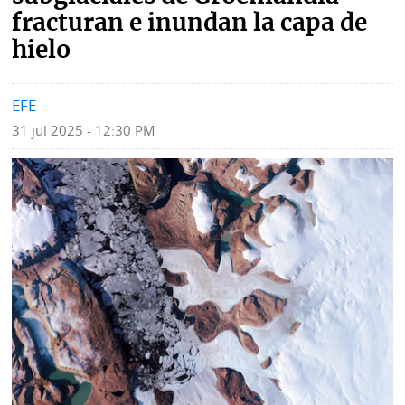
fracturan e inundan la capa de
Mundo
Blogs
hielo
Deportes
Fotografías
EFE
Tecnología
Videos
31 jul 2025 - 12:30 PM
Ponle
Fe
la
de
Firma
erratas
Historias
SERVICIOS
E-
Contenido
Paper
de
marcas