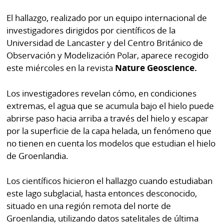
por
Diario
El hallazgo, realizado por un equipo internacional de
Metro
Ellas
investigadores dirigidos por científicos de la
Tienda
Universidad de Lancaster y del Centro Británico de
Club
Panamá
Observación y Modelización Polar, aparece recogido
La
este miércoles en la revista
Nature Geoscience.
Tus
Prensa
Tiquetes
Los investigadores revelan cómo, en condiciones
Busca
extremas, el agua que se acumula bajo el hielo puede
⌾
Cero
Fácil
abrirse paso hacia arriba a través del hielo y escapar
KM
Hoy
⌾
por la superficie de la capa helada, un fenómeno que
por
Corprensa
no tienen en cuenta los modelos que estudian el hielo
Tal
Hoy
de Groenlandia.
Cual
⌾
⌾
Los científicos hicieron el hallazgo cuando estudiaban
Sábado
Sabrina
este lago subglacial, hasta entonces desconocido,
Picante
Sin
situado en una región remota del norte de
⌾
Groenlandia, utilizando datos satelitales de última
Censura