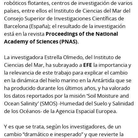
robóticos flotantes, centros de investigación de varios
por
Diario
países, entre ellos el Instituto de Ciencias del Mar del
Metro
Ellas
Consejo Superior de Investigaciones Científicas de
Tienda
Barcelona (España); el resultado de la investigación
Club
Panamá
está en la revista
Proceedings of the National
La
Academy of Sciences (PNAS).
Tus
Prensa
Tiquetes
La investigadora Estrella Olmedo, del Instituto de
Busca
Ciencias del Mar, ha subrayado a
EFE
la importancia y
⌾
Cero
Fácil
la relevancia de este trabajo para explicar el cambio
KM
Hoy
⌾
en la dinámica del hielo marino en la Antártida que se
por
Corprensa
ha producido durante los últimos años, y ha valorado
Tal
Hoy
los datos reportados por la misión ‘Soil Moisture and
Cual
⌾
Ocean Salinity’ (SMOS) -Humedad del Suelo y Salinidad
⌾
de los Océanos- de la Agencia Espacial Europea.
Sábado
Sabrina
Picante
Sin
Y es que se trata, según los investigadores, de un
⌾
cambio “dramático e inesperado” y que revierte la
Censura