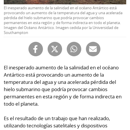
Buscador
El inesperado aumento de la salinidad en el océano Antártico está
RSS
provocando un aumento de la temperatura del agua y una acelerada
Comunicados
pérdida del hielo submarino que podría provocar cambios
Temas
permanentes en esta región y de forma indirecta en todo el planeta.
Catálogos
Imagen del Océano Antártico. Imagen cedida por la Universidad de
Southampton
Autores
Lotería
Notas
Kiosko
al
digital
lector
El inesperado aumento de la salinidad en el océano
Luctuosas
Antártico está provocando un aumento de la
Buenas
prácticas
temperatura del agua y una acelerada pérdida del
hielo submarino que podría provocar cambios
permanentes en esta región y de forma indirecta en
OTROS
todo el planeta.
SITIOS
Es el resultado de un trabajo que han realizado,
utilizando tecnologías satelitales y dispositivos
Metro
Mi