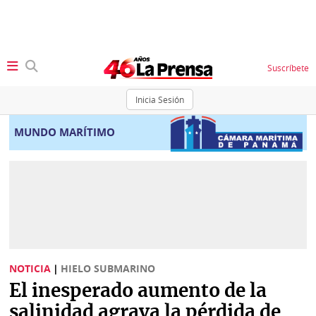
Suscríbete
Inicia Sesión
SECCIONES
MUNDO MARÍTIMO
Portada
BBC
News
Locales
Ellas
Sociedad
Status
Judiciales
K
NOTICIA
|
HIELO SUBMARINO
Política
Vivir+
El inesperado aumento de la
Economía
salinidad agrava la pérdida de
Opinión