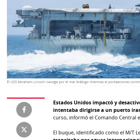
Temas
Catálogos
Autores
Lotería
Notas
Kiosko
al
digital
lector
Luctuosas
Buenas
prácticas
El USS Abraham Lincoln navega por el mar Arábigo mientras el portaaviones cont
OTROS
SITIOS
Estados Unidos impactó y desactivó
intentaba dirigirse a un puerto ira
Metro
Mi
curso, informó el Comando Central 
por
Diario
Metro
El buque, identificado como el M/T 
Ellas