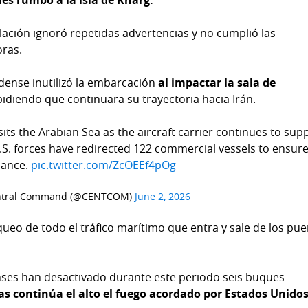
es rumbo a la isla de Kharg.
ulación ignoró repetidas advertencias y no cumplió las
oras.
ense inutilizó la embarcación
al impactar la sala de
pidiendo que continuara su trayectoria hacia Irán.
ts the Arabian Sea as the aircraft carrier continues to sup
U.S. forces have redirected 122 commercial vessels to ensur
iance.
pic.twitter.com/ZcOEEf4pOg
entral Command (@CENTCOM)
June 2, 2026
queo de todo el tráfico marítimo que entra y sale de los pue
nses han desactivado durante este periodo seis buques
s continúa el alto el fuego acordado por Estados Unidos