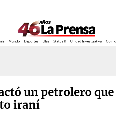
mía
Mundo
Deportes
Ellas
Status K
Unidad Investigativa
Opini
ctó un petrolero que
to iraní