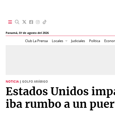
SECCIONES
Panamá,
07 de agosto del 2026
Portada
BBC
Club La Prensa
Locales
Judiciales
Política
Econo
News
Locales
Ellas
Sociedad
Status
Judiciales
K
NOTICIA
|
GOLFO ARÁBIGO
Política
Vivir+
Estados Unidos impa
Economía
Opinión
iba rumbo a un puer
Mundo
Blogs