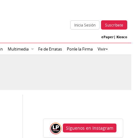
Inicia Sesión
Suscríbete
ePaper
|
Kiosco
ón
Multimedia
Fe de Erratas
Ponle la Firma
Vivir+
Síguenos en Instagram