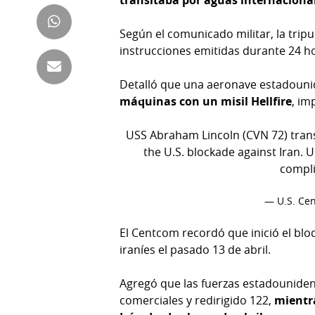
transitaba por aguas internacional
Tienda
Club
Panamá
Según el comunicado militar, la trip
La
instrucciones emitidas durante 24 h
Tus
Prensa
Tiquetes
Detalló que una aeronave estadounid
Busca
máquinas con un misil Hellfire
, im
⌾
Cero
Fácil
KM
Hoy
USS Abraham Lincoln (CVN 72) transi
⌾
por
the U.S. blockade against Iran. 
Corprensa
Tal
compl
Hoy
Cual
⌾
— U.S. C
⌾
Sábado
Sabrina
El Centcom recordó que inició el blo
Picante
Sin
iraníes el pasado 13 de abril.
⌾
Censura
La
Agregó que las fuerzas estadounide
Repregunta
comerciales y redirigido 122,
mientra