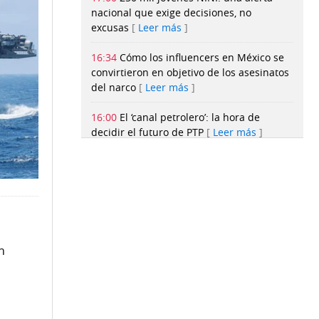
nacional que exige decisiones, no
excusas
Leer más
16:34
Cómo los influencers en México se
convirtieron en objetivo de los asesinatos
del narco
Leer más
16:00
El ‘canal petrolero’: la hora de
decidir el futuro de PTP
Leer más
15:50
Jamás lo imaginó: Así fue
sorprendido Adrian Olivardía con la
capitanía del Tauro FC
Leer más
15:48
Tras hallazgo de arma en el
Moscote, exigen declarar ‘emergencia
n
nacional’ en las escuelas
Leer más