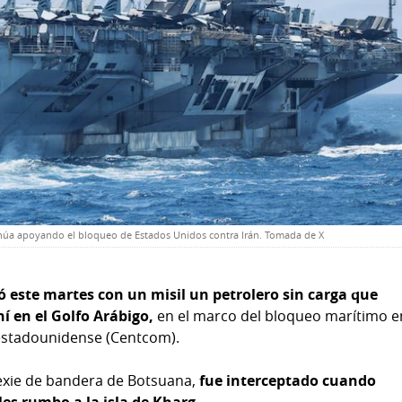
inúa apoyando el bloqueo de Estados Unidos contra Irán. Tomada de X
 este martes con un misil un petrolero sin carga que
ní en el Golfo Arábigo,
en el marco del bloqueo marítimo e
estadounidense (Centcom).
Lexie de bandera de Botsuana,
fue interceptado cuando