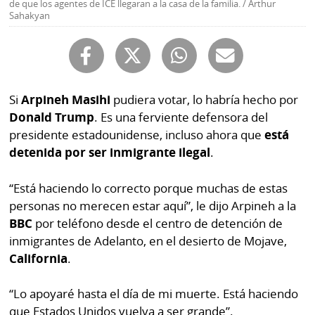
de que los agentes de ICE llegaran a la casa de la familia. / Arthur
Buscador
Sahakyan
RSS
Comunicados
Temas
Catálogos
Autores
Lotería
Si
Arpineh Masihi
pudiera votar, lo habría hecho por
Notas
Donald Trump
. Es una ferviente defensora del
Kiosko
al
presidente estadounidense, incluso ahora que
está
digital
lector
detenida por ser inmigrante ilegal
.
Luctuosas
Buenas
“Está haciendo lo correcto porque muchas de estas
prácticas
personas no merecen estar aquí”, le dijo Arpineh a la
BBC
por teléfono desde el centro de detención de
inmigrantes de Adelanto, en el desierto de Mojave,
OTROS
California
.
SITIOS
“Lo apoyaré hasta el día de mi muerte. Está haciendo
Metro
Mi
que Estados Unidos vuelva a ser grande”.