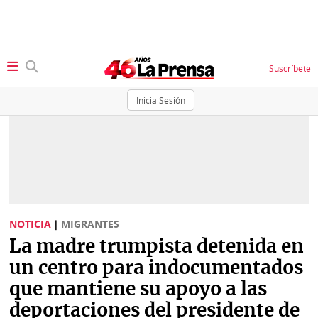
Suscríbete
Inicia Sesión
SECCIONES
Portada
BBC
News
Locales
Ellas
Sociedad
NOTICIA
|
MIGRANTES
Status
La madre trumpista detenida en
Judiciales
K
un centro para indocumentados
Política
Vivir+
que mantiene su apoyo a las
deportaciones del presidente de
Economía
Opinión