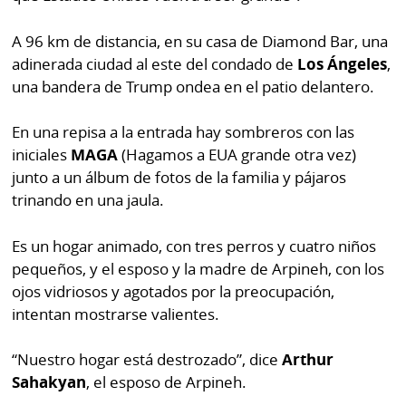
por
Diario
Metro
A 96 km de distancia, en su casa de Diamond Bar, una
Ellas
adinerada ciudad al este del condado de
Los Ángeles
,
Tienda
una bandera de Trump ondea en el patio delantero.
Club
Panamá
La
En una repisa a la entrada hay sombreros con las
Tus
Prensa
iniciales
MAGA
(Hagamos a EUA grande otra vez)
Tiquetes
Busca
junto a un álbum de fotos de la familia y pájaros
⌾
Cero
Fácil
trinando en una jaula.
KM
Hoy
⌾
Es un hogar animado, con tres perros y cuatro niños
por
Corprensa
Tal
pequeños, y el esposo y la madre de Arpineh, con los
Hoy
Cual
ojos vidriosos y agotados por la preocupación,
⌾
intentan mostrarse valientes.
⌾
Sábado
Sabrina
Picante
“Nuestro hogar está destrozado”, dice
Arthur
Sin
Sahakyan
, el esposo de Arpineh.
⌾
Censura