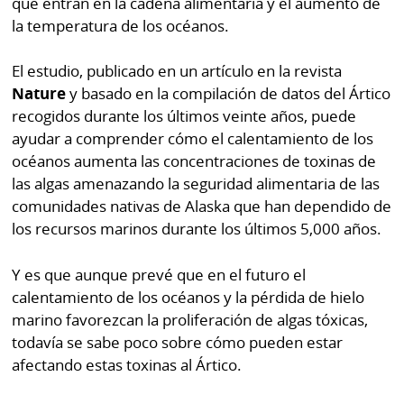
que entran en la cadena alimentaria y el aumento de
por
Diario
la temperatura de los océanos.
Metro
Ellas
El estudio, publicado en un artículo en la revista
Tienda
Club
Panamá
Nature
y basado en la compilación de datos del Ártico
La
recogidos durante los últimos veinte años, puede
Tus
Prensa
ayudar a comprender cómo el calentamiento de los
Tiquetes
océanos aumenta las concentraciones de toxinas de
Busca
las algas amenazando la seguridad alimentaria de las
⌾
Cero
Fácil
comunidades nativas de Alaska que han dependido de
KM
Hoy
los recursos marinos durante los últimos 5,000 años.
⌾
por
Corprensa
Tal
Hoy
Y es que aunque prevé que en el futuro el
Cual
calentamiento de los océanos y la pérdida de hielo
⌾
⌾
marino favorezcan la proliferación de algas tóxicas,
Sábado
Sabrina
todavía se sabe poco sobre cómo pueden estar
Picante
afectando estas toxinas al Ártico.
Sin
⌾
Censura