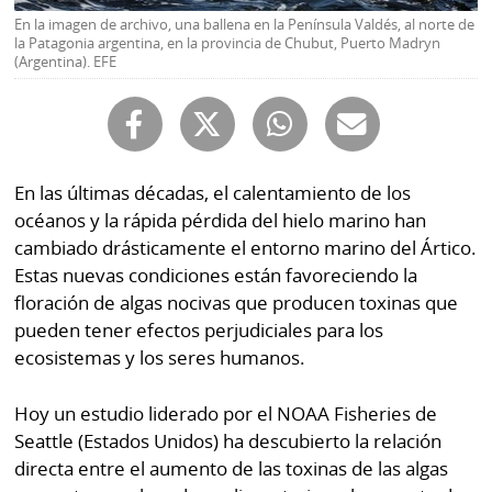
Buscador
En la imagen de archivo, una ballena en la Península Valdés, al norte de
RSS
la Patagonia argentina, en la provincia de Chubut, Puerto Madryn
Comunicados
(Argentina). EFE
Temas
Catálogos
Autores
Lotería
Notas
En las últimas décadas, el calentamiento de los
Kiosko
al
océanos y la rápida pérdida del hielo marino han
digital
lector
cambiado drásticamente el entorno marino del Ártico.
Estas nuevas condiciones están favoreciendo la
Luctuosas
Buenas
floración de algas nocivas que producen toxinas que
prácticas
pueden tener efectos perjudiciales para los
ecosistemas y los seres humanos.
OTROS
Hoy un estudio liderado por el NOAA Fisheries de
SITIOS
Seattle (Estados Unidos) ha descubierto la relación
directa entre el aumento de las toxinas de las algas
Metro
Mi