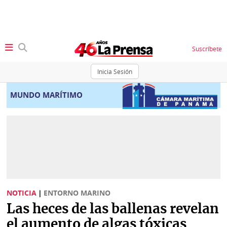
Suscríbete
Inicia Sesión
SECCIONES
MUNDO MARÍTIMO
Portada
BBC
News
Locales
Ellas
Sociedad
Status
Judiciales
K
NOTICIA
|
ENTORNO MARINO
Política
Vivir+
Las heces de las ballenas revelan
Economía
el aumento de algas tóxicas
Opinión