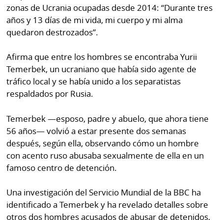
por
Diario
zonas de Ucrania ocupadas desde 2014: “Durante tres
Metro
años y 13 días de mi vida, mi cuerpo y mi alma
Ellas
quedaron destrozados”.
Tienda
Club
Panamá
Afirma que entre los hombres se encontraba Yurii
La
Temerbek, un ucraniano que había sido agente de
Tus
Prensa
tráfico local y se había unido a los separatistas
Tiquetes
respaldados por Rusia.
Busca
⌾
Cero
Fácil
KM
Temerbek —esposo, padre y abuelo, que ahora tiene
Hoy
⌾
56 años— volvió a estar presente dos semanas
por
Corprensa
Tal
después, según ella, observando cómo un hombre
Hoy
con acento ruso abusaba sexualmente de ella en un
Cual
⌾
famoso centro de detención.
⌾
Sábado
Sabrina
Una investigación del Servicio Mundial de la BBC ha
Picante
Sin
identificado a Temerbek y ha revelado detalles sobre
⌾
Censura
otros dos hombres acusados ​​de abusar de detenidos,