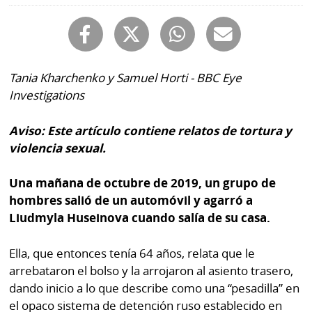
Buscador
RSS
Comunicados
Temas
Catálogos
Tania Kharchenko y Samuel Horti - BBC Eye
Autores
Investigations
Lotería
Notas
Kiosko
Aviso: Este artículo contiene relatos de tortura y
al
digital
violencia sexual.
lector
Luctuosas
Buenas
Una mañana de octubre de 2019, un grupo de
prácticas
hombres salió de un automóvil y agarró a
Liudmyla Huseinova cuando salía de su casa.
OTROS
Ella, que entonces tenía 64 años, relata que le
SITIOS
arrebataron el bolso y la arrojaron al asiento trasero,
dando inicio a lo que describe como una “pesadilla” en
Metro
Mi
el opaco sistema de detención ruso establecido en