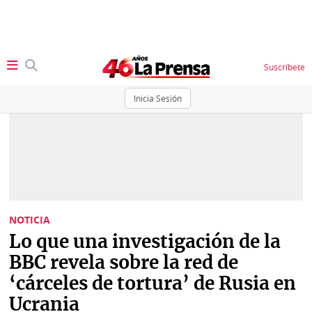
Suscríbete
Inicia Sesión
SECCIONES
Portada
BBC
News
Locales
Ellas
Sociedad
NOTICIA
Status
Lo que una investigación de la
Judiciales
K
BBC revela sobre la red de
Política
Vivir+
‘cárceles de tortura’ de Rusia en
Ucrania
Economía
Opinión