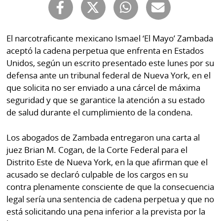
Buscador
RSS
Comunicados
Temas
El narcotraficante mexicano Ismael ‘El Mayo’ Zambada
Catálogos
aceptó la cadena perpetua que enfrenta en Estados
Autores
Unidos, según un escrito presentado este lunes por su
Lotería
defensa ante un tribunal federal de Nueva York, en el
Notas
que solicita no ser enviado a una cárcel de máxima
Kiosko
al
seguridad y que se garantice la atención a su estado
digital
lector
de salud durante el cumplimiento de la condena.
Luctuosas
Buenas
Los abogados de Zambada entregaron una carta al
prácticas
juez Brian M. Cogan, de la Corte Federal para el
Distrito Este de Nueva York, en la que afirman que el
acusado se declaró culpable de los cargos en su
OTROS
contra plenamente consciente de que la consecuencia
SITIOS
legal sería una sentencia de cadena perpetua y que no
está solicitando una pena inferior a la prevista por la
Metro
Mi