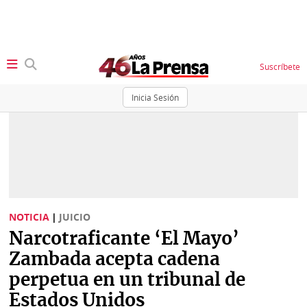
Suscríbete
Inicia Sesión
SECCIONES
Portada
BBC
News
Locales
Ellas
Sociedad
NOTICIA
|
JUICIO
Status
Narcotraficante ‘El Mayo’
Judiciales
K
Zambada acepta cadena
Política
Vivir+
perpetua en un tribunal de
Estados Unidos
Economía
Opinión