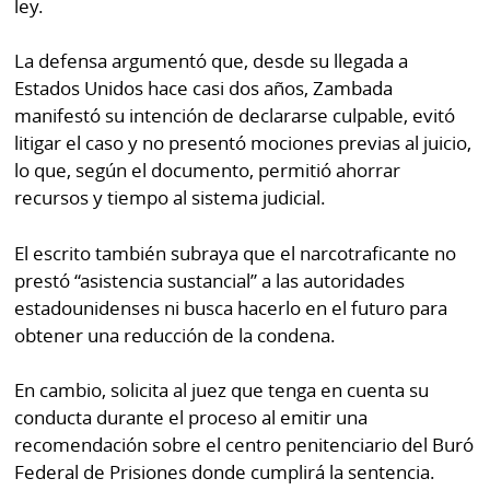
ley.
por
Diario
Metro
Ellas
La defensa argumentó que, desde su llegada a
Tienda
Estados Unidos hace casi dos años, Zambada
Club
Panamá
manifestó su intención de declararse culpable, evitó
La
litigar el caso y no presentó mociones previas al juicio,
Tus
Prensa
lo que, según el documento, permitió ahorrar
Tiquetes
recursos y tiempo al sistema judicial.
Busca
⌾
Cero
Fácil
El escrito también subraya que el narcotraficante no
KM
Hoy
prestó “asistencia sustancial” a las autoridades
⌾
por
estadounidenses ni busca hacerlo en el futuro para
Corprensa
Tal
Hoy
obtener una reducción de la condena.
Cual
⌾
⌾
En cambio, solicita al juez que tenga en cuenta su
Sábado
Sabrina
conducta durante el proceso al emitir una
Picante
recomendación sobre el centro penitenciario del Buró
Sin
⌾
Federal de Prisiones donde cumplirá la sentencia.
Censura