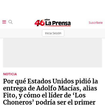
Suscríbete
Inicia Sesión
SECCIONES
Portada
BBC
News
Locales
Ellas
Sociedad
NOTICIA
Status
Por qué Estados Unidos pidió la
Judiciales
K
entrega de Adolfo Macías, alias
Política
Vivir+
Fito, y cómo el líder de ‘Los
Choneros’ podría ser el primer
Economía
Opinión