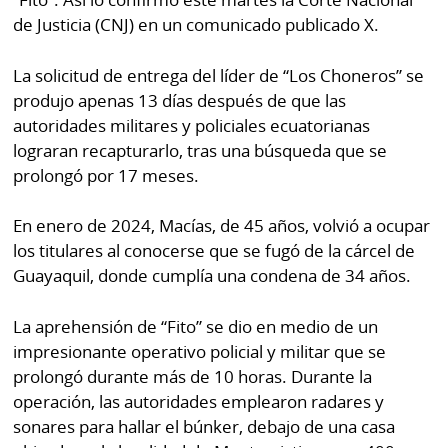
por
Diario
de Justicia (CNJ) en un comunicado publicado X.
Metro
Ellas
La solicitud de entrega del líder de “Los Choneros” se
Tienda
Club
produjo apenas 13 días después de que las
Panamá
La
autoridades militares y policiales ecuatorianas
Tus
Prensa
lograran recapturarlo, tras una búsqueda que se
Tiquetes
prolongó por 17 meses.
Busca
⌾
Cero
Fácil
En enero de 2024, Macías, de 45 años, volvió a ocupar
KM
Hoy
los titulares al conocerse que se fugó de la cárcel de
⌾
por
Guayaquil, donde cumplía una condena de 34 años.
Corprensa
Tal
Hoy
Cual
La aprehensión de “Fito” se dio en medio de un
⌾
⌾
impresionante operativo policial y militar que se
Sábado
prolongó durante más de 10 horas. Durante la
Sabrina
Picante
operación, las autoridades emplearon radares y
Sin
⌾
sonares para hallar el búnker, debajo de una casa
Censura