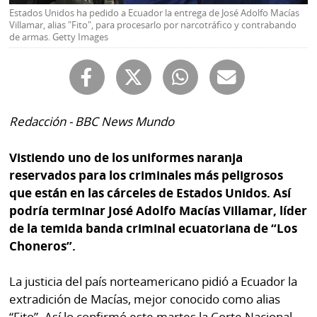
Buscador
Estados Unidos ha pedido a Ecuador la entrega de José Adolfo Macías
RSS
Villamar, alias "Fito", para procesarlo por narcotráfico y contrabando
Comunicados
de armas. Getty Images
Temas
Catálogos
Autores
Lotería
Notas
Redacción - BBC News Mundo
Kiosko
al
digital
lector
Vistiendo uno de los uniformes naranja
reservados para los criminales más peligrosos
Luctuosas
Buenas
que están en las cárceles de Estados Unidos. Así
prácticas
podría terminar José Adolfo Macías Villamar, líder
de la temida banda criminal ecuatoriana de “Los
Choneros”.
OTROS
SITIOS
La justicia del país norteamericano pidió a Ecuador la
extradición de Macías, mejor conocido como alias
Metro
Mi
“Fito”. Así lo confirmó este martes la Corte Nacional