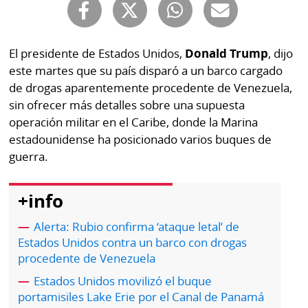
Buscador
RSS
Comunicados
Temas
El presidente de Estados Unidos,
Donald Trump
, dijo
Catálogos
este martes que su país disparó a un barco cargado
Autores
de drogas aparentemente procedente de Venezuela,
Lotería
sin ofrecer más detalles sobre una supuesta
Notas
operación militar en el Caribe, donde la Marina
Kiosko
al
estadounidense ha posicionado varios buques de
digital
lector
guerra.
Luctuosas
Buenas
prácticas
+info
Alerta: Rubio confirma ‘ataque letal’ de
Estados Unidos contra un barco con drogas
OTROS
procedente de Venezuela
SITIOS
Estados Unidos movilizó el buque
portamisiles Lake Erie por el Canal de Panamá
Metro
Mi