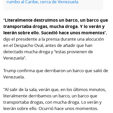
rumbo al Caribe, cerca de Venezuela
por
Diario
Metro
Ellas
“
Literalmente destruimos un barco, un barco que
Tienda
Club
Panamá
transportaba drogas, mucha droga. Y lo verán y
La
leerán sobre ello. Sucedió hace unos momentos
”,
Tus
Prensa
dijo el presidente a la prensa durante una alocución
Tiquetes
en el Despacho Oval, antes de añadir que han
Busca
detectado mucha droga y “estas provienen de
⌾
Cero
Fácil
Venezuela”.
KM
Hoy
⌾
por
Trump confirma que derribaron un barco que salió de
Corprensa
Tal
Hoy
Venezuela.
Cual
⌾
⌾
"Al salir de la sala, verán que, en los últimos minutos,
Sábado
Sabrina
literalmente derribamos un barco, un barco que
Picante
transportaba drogas, con mucha droga. Lo verán y
Sin
⌾
leerán sobre ello. Ocurrió hace unos momentos.
Censura