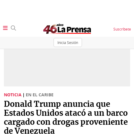
Suscríbete
Inicia Sesión
SECCIONES
Portada
BBC
News
Locales
Ellas
Sociedad
NOTICIA
|
EN EL CARIBE
Status
Donald Trump anuncia que
Judiciales
K
Estados Unidos atacó a un barco
Política
Vivir+
cargado con drogas proveniente
de Venezuela
Economía
Opinión