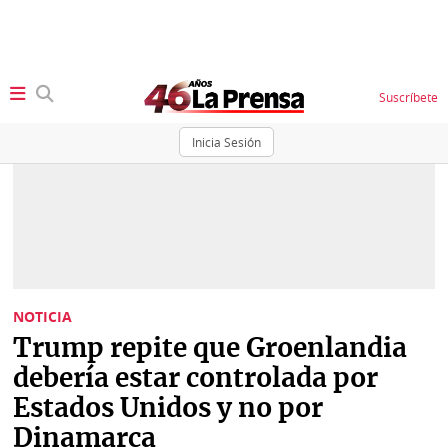
Suscríbete
Inicia Sesión
SECCIONES
Portada
BBC
News
Locales
Ellas
Sociedad
NOTICIA
Status
Trump repite que Groenlandia
Judiciales
K
debería estar controlada por
Política
Vivir+
Estados Unidos y no por
Dinamarca
Economía
Opinión