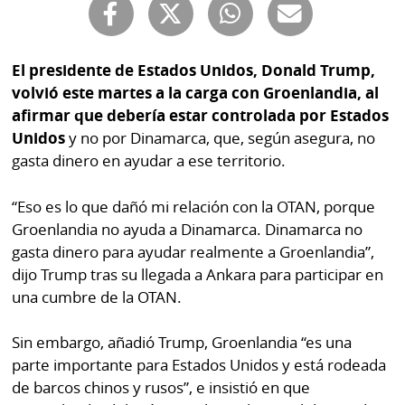
Buscador
RSS
Comunicados
Temas
El presidente de Estados Unidos, Donald Trump,
Catálogos
volvió este martes a la carga con Groenlandia, al
Autores
afirmar que debería estar controlada por Estados
Lotería
Unidos
y no por Dinamarca, que, según asegura, no
Notas
gasta dinero en ayudar a ese territorio.
Kiosko
al
digital
lector
“Eso es lo que dañó mi relación con la OTAN, porque
Groenlandia no ayuda a Dinamarca. Dinamarca no
Luctuosas
Buenas
gasta dinero para ayudar realmente a Groenlandia”,
prácticas
dijo Trump tras su llegada a Ankara para participar en
una cumbre de la OTAN.
OTROS
Sin embargo, añadió Trump, Groenlandia “es una
SITIOS
parte importante para Estados Unidos y está rodeada
de barcos chinos y rusos”, e insistió en que
Metro
Mi