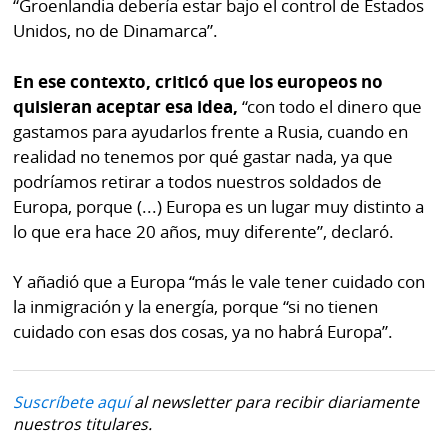
“Groenlandia debería estar bajo el control de Estados
por
Diario
Unidos, no de Dinamarca”.
Metro
Ellas
Tienda
En ese contexto, criticó que los europeos no
Club
Panamá
quisieran aceptar esa idea,
“con todo el dinero que
La
gastamos para ayudarlos frente a Rusia, cuando en
Tus
Prensa
realidad no tenemos por qué gastar nada, ya que
Tiquetes
podríamos retirar a todos nuestros soldados de
Busca
Europa, porque (...) Europa es un lugar muy distinto a
⌾
Cero
Fácil
lo que era hace 20 años, muy diferente”, declaró.
KM
Hoy
⌾
por
Y añadió que a Europa “más le vale tener cuidado con
Corprensa
Tal
Hoy
la inmigración y la energía, porque “si no tienen
Cual
cuidado con esas dos cosas, ya no habrá Europa”.
⌾
⌾
Sábado
Sabrina
Picante
Suscríbete aquí
al newsletter para recibir diariamente
Sin
⌾
nuestros titulares.
Censura