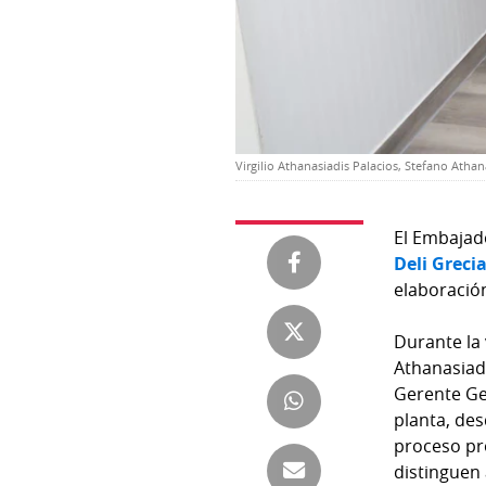
Temas
Catálogos
Autores
Lotería
Notas
Kiosko
al
digital
lector
Virgilio Athanasiadis Palacios, Stefano Ath
Luctuosas
Buenas
El Embajado
prácticas
Deli Greci
elaboración
OTROS
Durante la 
SITIOS
Athanasiadi
Gerente Gen
Metro
Mi
planta, des
por
Diario
proceso pr
Metro
distinguen 
Ellas