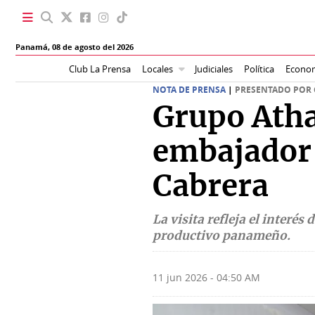
Panamá,
08 de agosto del 2026
Club La Prensa
Locales
Judiciales
Política
Econo
SECCIONES
NOTA DE PRENSA
|
PRESENTADO POR 
Grupo Atha
Portada
BBC
News
Locales
embajador 
Ellas
Sociedad
Cabrera
Status
Judiciales
K
La visita refleja el interé
Política
productivo panameño.
Vivir+
Economía
Opinión
11 jun 2026 - 04:50 AM
Mundo
Blogs