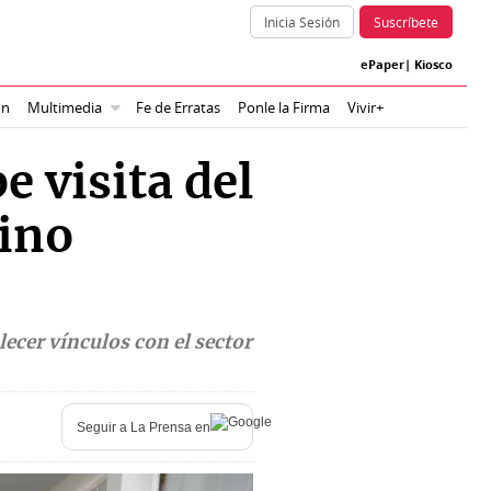
Inicia Sesión
Suscríbete
ePaper
|
Kiosco
ón
Multimedia
Fe de Erratas
Ponle la Firma
Vivir+
 visita del
ino
lecer vínculos con el sector
Seguir a
La Prensa
en