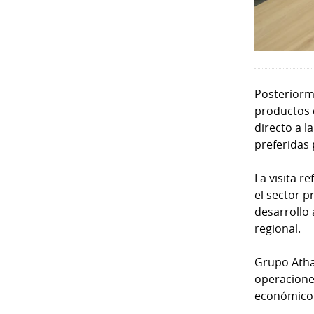
Posteriorme
productos 
directo a l
preferidas
La visita r
el sector 
desarrollo 
regional.
Grupo Atha
operacione
económico y