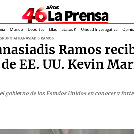
mía
Mundo
Deportes
Ellas
Status K
Unidad Investigativa
Opini
GRUPO ATHANASIADIS RAMOS
nasiadis Ramos recibe
de EE. UU. Kevin Mar
s del gobierno de los Estados Unidos en conocer y forta