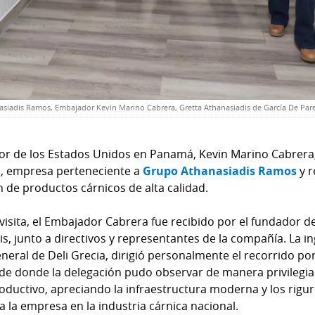
anasiadis Ramos, Embajador Kevin Marino Cabrera, Gretta Athanasiadis de García De Par
r de los Estados Unidos en Panamá, Kevin Marino Cabrera, re
a
, empresa perteneciente a
Grupo Athanasiadis Ramos
y r
 de productos cárnicos de alta calidad.
visita, el Embajador Cabrera fue recibido por el fundador de
s, junto a directivos y representantes de la compañía. La i
eral de Deli Grecia, dirigió personalmente el recorrido por 
de donde la delegación pudo observar de manera privilegiad
oductivo, apreciando la infraestructura moderna y los rigu
a la empresa en la industria cárnica nacional.