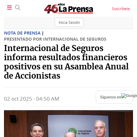
Suscríbete
Inicia Sesión
NOTA DE PRENSA
|
PRESENTADO POR INTERNACIONAL DE SEGUROS
Internacional de Seguros
SECCIONES
informa resultados financieros
positivos en su Asamblea Anual
Portada
BBC
News
de Accionistas
Locales
Ellas
Sociedad
Síguenos en
02 oct 2025 - 04:50 AM
Status
Judiciales
K
Política
Vivir+
Economía
Opinión