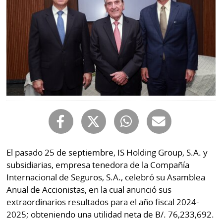
Mundo
Blogs
Deportes
Fotografías
Tecnología
Videos
Ponle
Fe
la
de
Firma
erratas
Historias
El pasado 25 de septiembre, IS Holding Group, S.A. y
subsidiarias, empresa tenedora de la Compañía
SERVICIOS
Internacional de Seguros, S.A., celebró su Asamblea
Anual de Accionistas, en la cual anunció sus
E-
Contenido
extraordinarios resultados para el año fiscal 2024-
Paper
de
2025; obteniendo una utilidad neta de B/. 76,233,692.
marcas