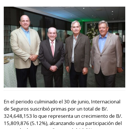
Buscador
RSS
Comunicados
Temas
Catálogos
Autores
Lotería
Notas
Kiosko
al
digital
lector
Luctuosas
Buenas
prácticas
En el periodo culminado el 30 de junio, Internacional
OTROS
de Seguros suscribió primas por un total de B/.
SITIOS
324,648,153 lo que representa un crecimiento de B/.
15,809,876 (5.12%), alcanzando una participación del
Metro
Mi