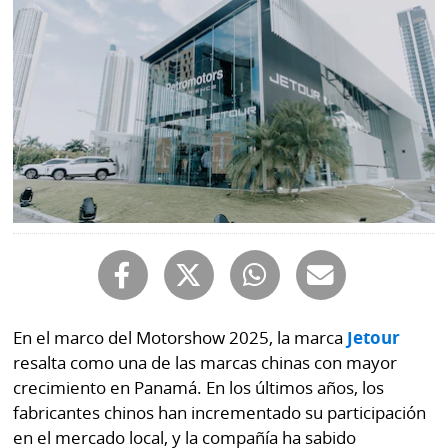
Mundo
Blogs
Deportes
Fotografías
Tecnología
Videos
Ponle
Fe
la
de
Firma
erratas
Historias
En el marco del Motorshow 2025, la marca
Jetour
SERVICIOS
resalta como una de las marcas chinas con mayor
crecimiento en Panamá. En los últimos años, los
E-
Contenido
fabricantes chinos han incrementado su participación
Paper
de
marcas
en el mercado local, y la compañía ha sabido