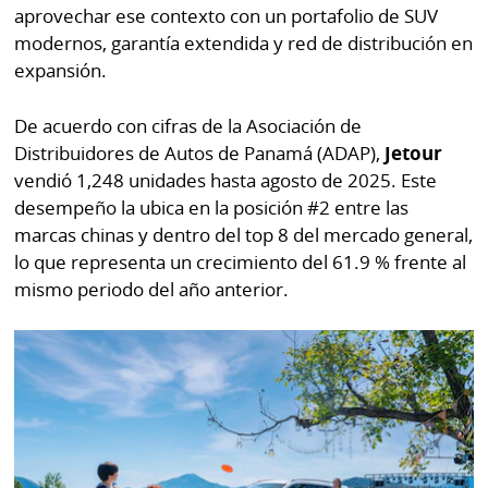
Buscador
aprovechar ese contexto con un portafolio de SUV
RSS
modernos, garantía extendida y red de distribución en
Comunicados
expansión.
Temas
Catálogos
De acuerdo con cifras de la Asociación de
Autores
Distribuidores de Autos de Panamá (ADAP),
Jetour
Lotería
vendió 1,248 unidades hasta agosto de 2025. Este
Notas
Kiosko
al
desempeño la ubica en la posición #2 entre las
digital
lector
marcas chinas y dentro del top 8 del mercado general,
lo que representa un crecimiento del 61.9 % frente al
Luctuosas
Buenas
mismo periodo del año anterior.
prácticas
OTROS
SITIOS
Metro
Mi