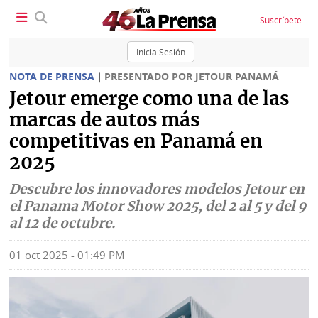
Suscríbete
Inicia Sesión
NOTA DE PRENSA
|
PRESENTADO POR JETOUR PANAMÁ
Jetour emerge como una de las
marcas de autos más
SECCIONES
competitivas en Panamá en
Portada
BBC
2025
News
Locales
Descubre los innovadores modelos Jetour en
Ellas
el Panama Motor Show 2025, del 2 al 5 y del 9
Sociedad
al 12 de octubre.
Status
Judiciales
K
01 oct 2025 - 01:49 PM
Política
Vivir+
Economía
Opinión