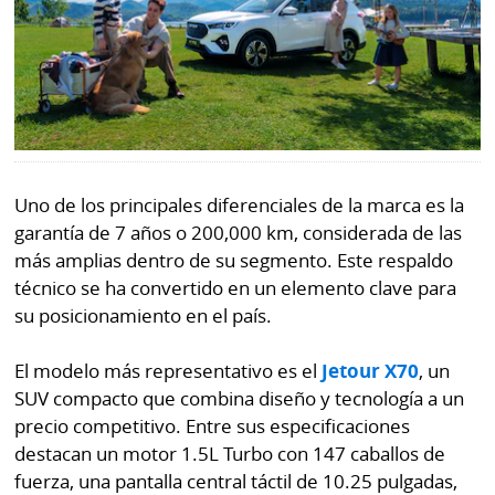
por
Diario
Metro
Ellas
Tienda
Club
Panamá
La
Tus
Prensa
Tiquetes
Uno de los principales diferenciales de la marca es la
Busca
garantía de 7 años o 200,000 km, considerada de las
⌾
Cero
Fácil
más amplias dentro de su segmento. Este respaldo
KM
Hoy
⌾
técnico se ha convertido en un elemento clave para
por
Corprensa
su posicionamiento en el país.
Tal
Hoy
Cual
⌾
El modelo más representativo es el
Jetour X70
, un
⌾
SUV compacto que combina diseño y tecnología a un
Sábado
Sabrina
precio competitivo. Entre sus especificaciones
Picante
Sin
destacan un motor 1.5L Turbo con 147 caballos de
⌾
fuerza, una pantalla central táctil de 10.25 pulgadas,
Censura