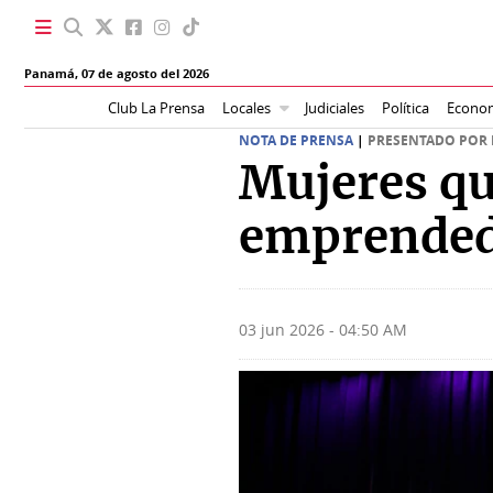
Panamá,
07 de agosto del 2026
Club La Prensa
Locales
Judiciales
Política
Econo
SECCIONES
NOTA DE PRENSA
|
PRESENTADO POR
Mujeres qu
Portada
BBC
News
Locales
emprended
Ellas
Sociedad
Status
Judiciales
K
03 jun 2026 - 04:50 AM
Política
Vivir+
Economía
Opinión
Mundo
Blogs