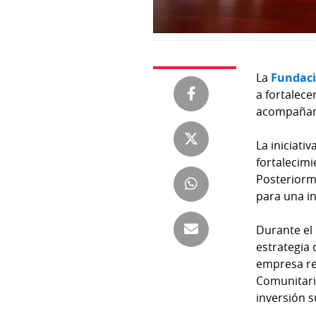
Temas
Catálogos
Autores
Lotería
Notas
La
Fundac
Kiosko
al
a fortalec
digital
lector
acompañami
Luctuosas
Buenas
La iniciati
prácticas
fortalecimi
Posteriorm
para una in
OTROS
SITIOS
Durante el
estrategia 
empresa re
Metro
Mi
Comunitario
por
Diario
inversión s
Metro
Ellas