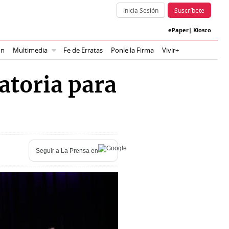
Inicia Sesión
Suscríbete
ePaper
|
Kiosco
ón
Multimedia
Fe de Erratas
Ponle la Firma
Vivir+
atoria para
Seguir a
La Prensa
en