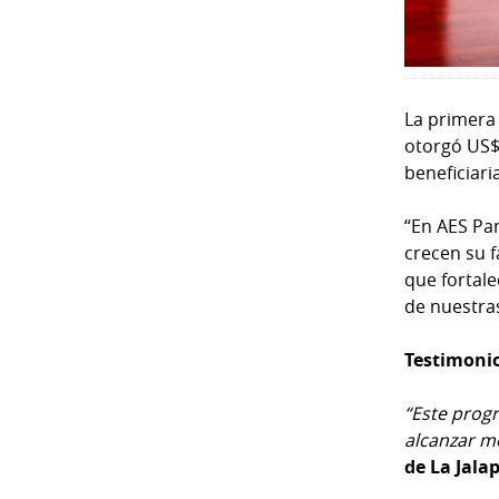
La primera 
otorgó US$
beneficiar
“En AES Pa
crecen su f
que fortale
de nuestra
Testimoni
“Este prog
alcanzar m
de La Jala