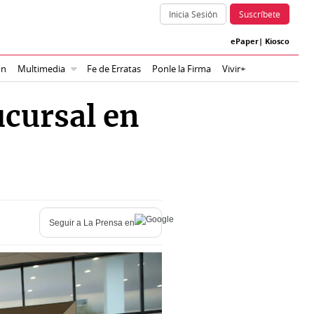
Inicia Sesión
Suscríbete
ePaper
|
Kiosco
ón
Multimedia
Fe de Erratas
Ponle la Firma
Vivir+
ucursal en
Seguir a
La Prensa
en