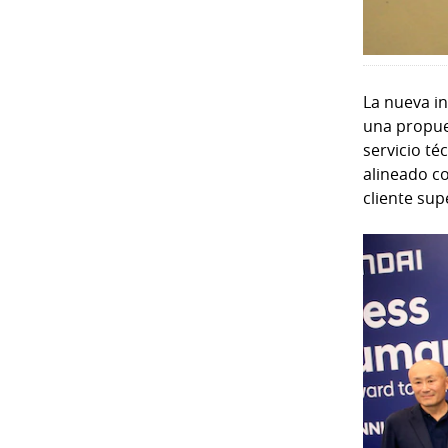
La nueva in
una propues
servicio t
alineado co
cliente sup