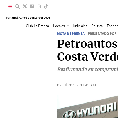
Panamá,
07 de agosto del 2026
Club La Prensa
Locales
Judiciales
Política
Econo
SECCIONES
NOTA DE PRENSA
|
PRESENTADO POR
Petroautos
Portada
BBC
News
Locales
Costa Verd
Ellas
Sociedad
Reafirmando su compromiso 
Status
Judiciales
K
02 jul 2025 - 04:41 AM
Política
Vivir+
Economía
Opinión
Mundo
Blogs