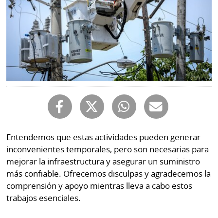
Mundo
Blogs
Deportes
Fotografías
Tecnología
Videos
Ponle
Fe
la
de
Firma
erratas
Historias
Entendemos que estas actividades pueden generar
inconvenientes temporales, pero son necesarias para
mejorar la infraestructura y asegurar un suministro
SERVICIOS
más confiable. Ofrecemos disculpas y agradecemos la
comprensión y apoyo mientras lleva a cabo estos
E-
Contenido
trabajos esenciales.
Paper
de
marcas