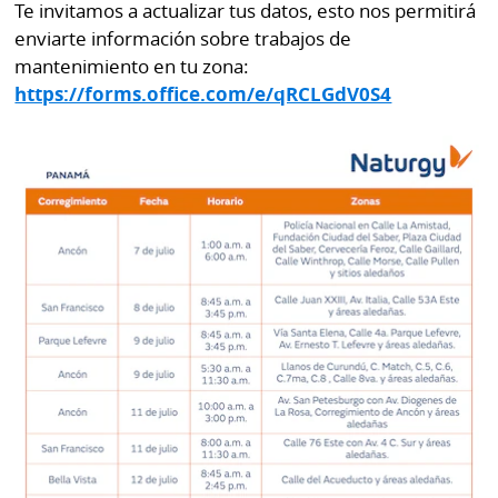
Te invitamos a actualizar tus datos, esto nos permitirá
Buscador
RSS
enviarte información sobre trabajos de
Comunicados
mantenimiento en tu zona:
Temas
https://forms.office.com/e/qRCLGdV0S4
Catálogos
Autores
Lotería
Notas
Kiosko
al
digital
lector
Luctuosas
Buenas
prácticas
OTROS
SITIOS
Metro
Mi