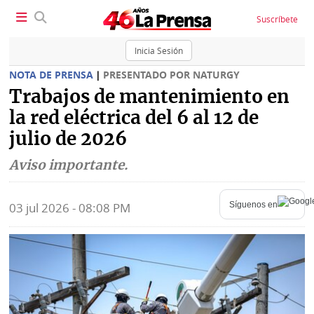
Suscríbete
Inicia Sesión
NOTA DE PRENSA
|
PRESENTADO POR NATURGY
Trabajos de mantenimiento en
la red eléctrica del 6 al 12 de
SECCIONES
julio de 2026
Portada
BBC
Aviso importante.
News
Locales
Ellas
Síguenos en
03 jul 2026 - 08:08 PM
Sociedad
Status
Judiciales
K
Política
Vivir+
Economía
Opinión