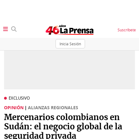
Suscríbete
Inicia Sesión
SECCIONES
Portada
BBC
News
Locales
Ellas
Sociedad
EXCLUSIVO
Status
OPINIÓN
|
ALIANZAS REGIONALES
Judiciales
K
Mercenarios colombianos en
Política
Vivir+
Sudán: el negocio global de la
seguridad privada
Economía
Opinión