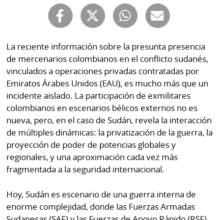
Buscador
RSS
Comunicados
Temas
La reciente información sobre la presunta presencia
Catálogos
de mercenarios colombianos en el conflicto sudanés,
Autores
Lotería
vinculados a operaciones privadas contratadas por
Notas
Emiratos Árabes Unidos (EAU), es mucho más que un
Kiosko
al
incidente aislado. La participación de exmilitares
digital
lector
colombianos en escenarios bélicos externos no es
nueva, pero, en el caso de Sudán, revela la interacción
Luctuosas
Buenas
de múltiples dinámicas: la privatización de la guerra, la
prácticas
proyección de poder de potencias globales y
regionales, y una aproximación cada vez más
fragmentada a la seguridad internacional.
OTROS
SITIOS
Hoy, Sudán es escenario de una guerra interna de
enorme complejidad, donde las Fuerzas Armadas
Metro
Mi
Sudanesas (SAF) y las Fuerzas de Apoyo Rápido (RSF)