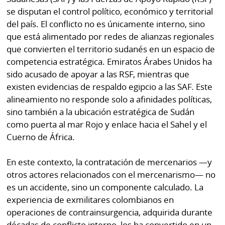
por
Diario
se disputan el control político, económico y territorial
Metro
del país. El conflicto no es únicamente interno, sino
Ellas
que está alimentado por redes de alianzas regionales
Tienda
que convierten el territorio sudanés en un espacio de
Club
Panamá
competencia estratégica. Emiratos Árabes Unidos ha
La
sido acusado de apoyar a las RSF, mientras que
Tus
Prensa
Tiquetes
existen evidencias de respaldo egipcio a las SAF. Este
Busca
alineamiento no responde solo a afinidades políticas,
⌾
Cero
Fácil
sino también a la ubicación estratégica de Sudán
KM
Hoy
como puerta al mar Rojo y enlace hacia el Sahel y el
⌾
Cuerno de África.
por
Corprensa
Tal
Hoy
Cual
En este contexto, la contratación de mercenarios —y
⌾
otros actores relacionados con el mercenarismo— no
⌾
Sábado
es un accidente, sino un componente calculado. La
Sabrina
Picante
experiencia de exmilitares colombianos en
Sin
operaciones de contrainsurgencia, adquirida durante
⌾
Censura
décadas de conflicto interno, los ha convertido en un