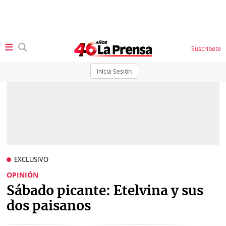
Suscríbete
Inicia Sesión
SECCIONES
Portada
BBC
News
Locales
Ellas
Sociedad
EXCLUSIVO
Status
OPINIÓN
Judiciales
K
Sábado picante: Etelvina y sus
Política
Vivir+
dos paisanos
Economía
Opinión