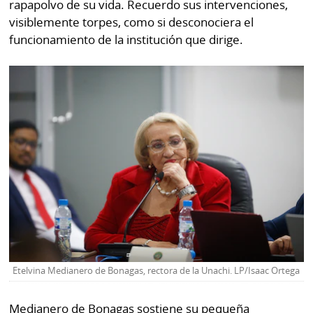
rapapolvo de su vida. Recuerdo sus intervenciones,
por
Diario
visiblemente torpes, como si desconociera el
Metro
Ellas
funcionamiento de la institución que dirige.
Tienda
Club
Panamá
La
Tus
Prensa
Tiquetes
Busca
⌾
Cero
Fácil
KM
Hoy
⌾
por
Corprensa
Tal
Hoy
Cual
⌾
⌾
Sábado
Sabrina
Etelvina Medianero de Bonagas, rectora de la Unachi. LP/Isaac Ortega
Picante
Sin
⌾
Censura
Medianero de Bonagas sostiene su pequeña