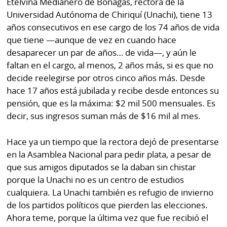
Etelvina Medianero de Bonagas, rectora de la
Buscador
Universidad Autónoma de Chiriquí (Unachi), tiene 13
RSS
Comunicados
años consecutivos en ese cargo de los 74 años de vida
Temas
que tiene —aunque de vez en cuando hace
Catálogos
desaparecer un par de años… de vida—, y aún le
Autores
faltan en el cargo, al menos, 2 años más, si es que no
Lotería
decide reelegirse por otros cinco años más. Desde
Notas
hace 17 años está jubilada y recibe desde entonces su
Kiosko
al
pensión, que es la máxima: $2 mil 500 mensuales. Es
digital
lector
decir, sus ingresos suman más de $16 mil al mes.
Luctuosas
Buenas
Hace ya un tiempo que la rectora dejó de presentarse
prácticas
en la Asamblea Nacional para pedir plata, a pesar de
que sus amigos diputados se la daban sin chistar
porque la Unachi no es un centro de estudios
OTROS
cualquiera. La Unachi también es refugio de invierno
SITIOS
de los partidos políticos que pierden las elecciones.
Ahora teme, porque la última vez que fue recibió el
Metro
Mi