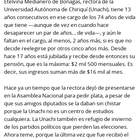
Etelvina Medianero de Bonagas, rectora de la
Buscador
Universidad Autónoma de Chiriquí (Unachi), tiene 13
RSS
Comunicados
años consecutivos en ese cargo de los 74 años de vida
Temas
que tiene —aunque de vez en cuando hace
Catálogos
desaparecer un par de años… de vida—, y aún le
Autores
faltan en el cargo, al menos, 2 años más, si es que no
Lotería
decide reelegirse por otros cinco años más. Desde
Notas
hace 17 años está jubilada y recibe desde entonces su
Kiosko
al
pensión, que es la máxima: $2 mil 500 mensuales. Es
digital
lector
decir, sus ingresos suman más de $16 mil al mes.
Luctuosas
Buenas
Hace ya un tiempo que la rectora dejó de presentarse
prácticas
en la Asamblea Nacional para pedir plata, a pesar de
que sus amigos diputados se la daban sin chistar
porque la Unachi no es un centro de estudios
OTROS
cualquiera. La Unachi también es refugio de invierno
SITIOS
de los partidos políticos que pierden las elecciones.
Ahora teme, porque la última vez que fue recibió el
Metro
Mi