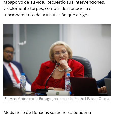
rapapolvo de su vida. Recuerdo sus intervenciones,
por
Diario
visiblemente torpes, como si desconociera el
Metro
Ellas
funcionamiento de la institución que dirige.
Tienda
Club
Panamá
La
Tus
Prensa
Tiquetes
Busca
⌾
Cero
Fácil
KM
Hoy
⌾
por
Corprensa
Tal
Hoy
Cual
⌾
⌾
Sábado
Sabrina
Etelvina Medianero de Bonagas, rectora de la Unachi. LP/Isaac Ortega
Picante
Sin
⌾
Censura
Medianero de Bonagas sostiene su pequeña