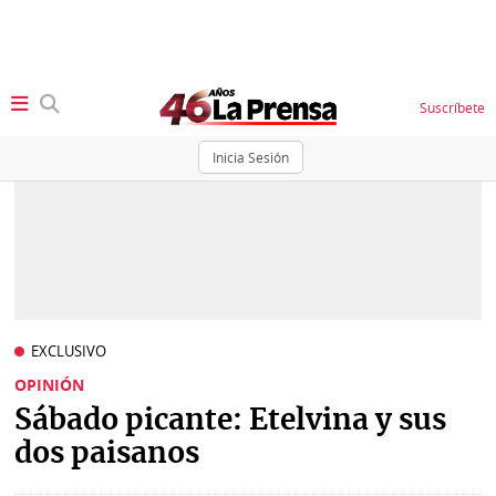
Suscríbete
Inicia Sesión
SECCIONES
Portada
BBC
News
Locales
Ellas
Sociedad
EXCLUSIVO
Status
OPINIÓN
Judiciales
K
Sábado picante: Etelvina y sus
Política
Vivir+
dos paisanos
Economía
Opinión