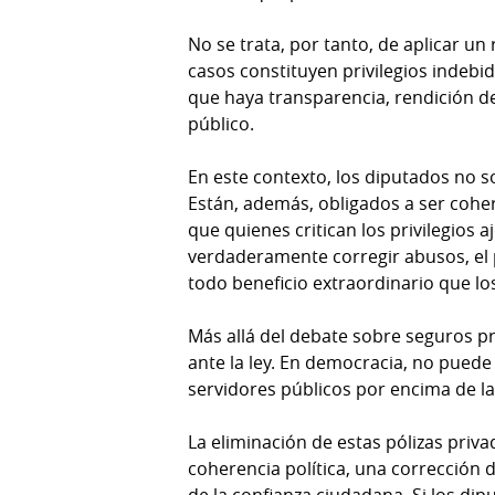
Tienda
Club
No se trata, por tanto, de aplicar un 
Panamá
La
casos constituyen privilegios indebi
Tus
Prensa
que haya transparencia, rendición d
Tiquetes
público.
Busca
⌾
Cero
Fácil
En este contexto, los diputados no so
KM
Hoy
Están, además, obligados a ser cohe
⌾
que quienes critican los privilegios 
por
Corprensa
Tal
verdaderamente corregir abusos, el 
Hoy
todo beneficio extraordinario que lo
Cual
⌾
⌾
Sábado
Más allá del debate sobre seguros pr
Sabrina
ante la ley. En democracia, no pue
Picante
Sin
servidores públicos por encima de la
⌾
Censura
La
La eliminación de estas pólizas priv
Repregunta
coherencia política, una corrección 