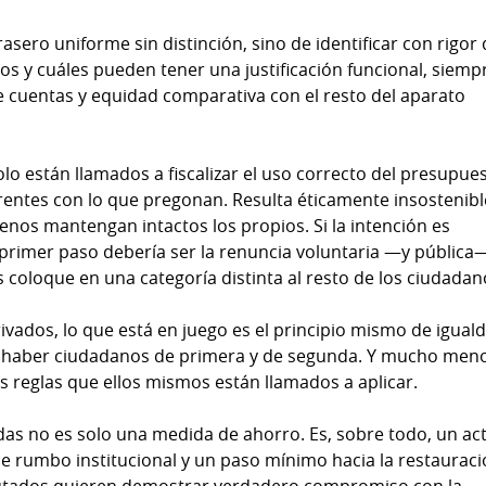
rasero uniforme sin distinción, sino de identificar con rigor
dos y cuáles pueden tener una justificación funcional, siemp
e cuentas y equidad comparativa con el resto del aparato
lo están llamados a fiscalizar el uso correcto del presupues
rentes con lo que pregonan. Resulta éticamente insostenibl
ajenos mantengan intactos los propios. Si la intención es
primer paso debería ser la renuncia voluntaria —y pública
s coloque en una categoría distinta al resto de los ciudadan
ivados, lo que está en juego es el principio mismo de igual
de haber ciudadanos de primera y de segunda. Y mucho men
s reglas que ellos mismos están llamados a aplicar.
adas no es solo una medida de ahorro. Es, sobre todo, un ac
de rumbo institucional y un paso mínimo hacia la restaurac