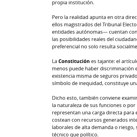
propia institución.
Temas
Catálogos
Pero la realidad apunta en otra dire
Autores
ellos magistrados del Tribunal Electo
Lotería
entidades autónomas— cuentan con p
Notas
Kiosko
las posibilidades reales del ciudada
al
digital
preferencial no solo resulta socialme
lector
Luctuosas
Buenas
La
Constitución
es tajante: el artíc
prácticas
menos puede haber discriminación e
existencia misma de seguros privado
símbolo de inequidad, constituye un
OTROS
Dicho esto, también conviene examin
SITIOS
la naturaleza de sus funciones o po
representan una carga directa para 
Metro
Mi
costean con recursos generados int
por
Diario
laborales de alta demanda o riesgo, 
Metro
técnico que político.
Ellas