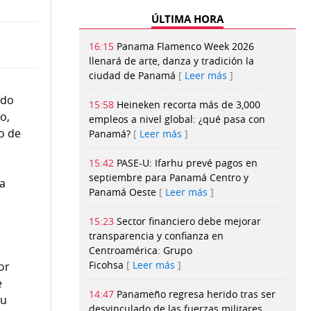
ÚLTIMA HORA
16:15
Panama Flamenco Week 2026
llenará de arte, danza y tradición la
ciudad de Panamá
Leer más
ado
15:58
Heineken recorta más de 3,000
o,
empleos a nivel global: ¿qué pasa con
to de
Panamá?
Leer más
15:42
PASE-U: Ifarhu prevé pagos en
septiembre para Panamá Centro y
la
Panamá Oeste
Leer más
15:23
Sector financiero debe mejorar
transparencia y confianza en
Centroamérica: Grupo
Ficohsa
Leer más
or
e
14:47
Panameño regresa herido tras ser
su
desvinculado de las fuerzas militares