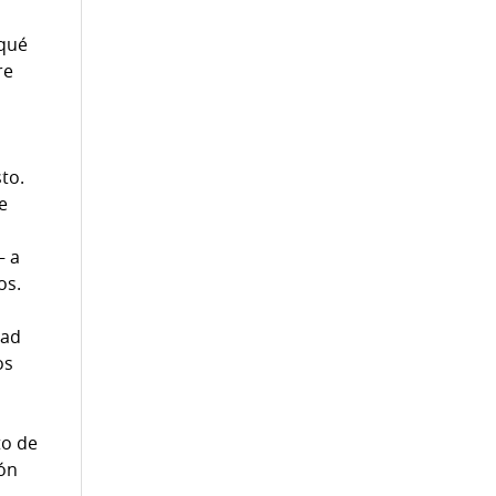
 qué
re
to.
e
— a
os.
dad
os
to de
ión