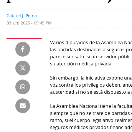
Deportes
Fotografías
Gabriel J. Perea
Tecnología
Videos
03 sep 2025 - 09:45 PM
Ponle
Fe
la
de
Varios diputados de la Asamblea Nac
Firma
erratas
las partidas destinadas a seguros pri
parece sensato: si un servidor públic
Historias
su atención médica privada.
Sin embargo, la iniciativa expone un
SERVICIOS
voz contra los privilegios deben, ant
austeridad si no se está dispuesto 
E-
Contenido
Paper
de
La Asamblea Nacional tiene la faculta
marcas
siempre que no se trate de partidas 
Buscador
tanto, si el cuerpo legislativo real
RSS
seguros médicos privados financiado
Comunicados