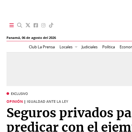
SECCIONES
Panamá,
06 de agosto del 2026
Portada
BBC
Club La Prensa
Locales
Judiciales
Política
Econo
News
Locales
Ellas
Sociedad
Status
Judiciales
K
EXCLUSIVO
Política
Vivir+
OPINIÓN
|
IGUALDAD ANTE LA LEY
Seguros privados pa
Economía
Opinión
predicar con el eje
Mundo
Blogs