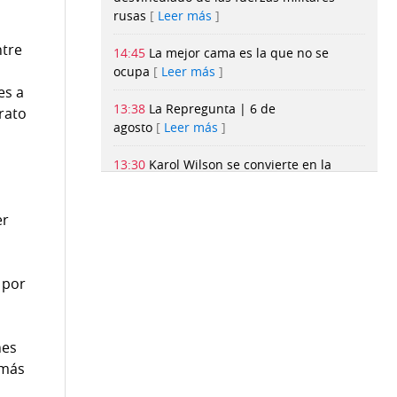
rusas
Leer más
ntre
14:45
La mejor cama es la que no se
ocupa
Leer más
es a
13:38
La Repregunta | 6 de
rato
agosto
Leer más
13:30
Karol Wilson se convierte en la
o
primera finalista de Operación Triunfo
Estados Unidos
Leer más
er
13:06
Despidos: Visa elimina hasta 2,600
trabajadores para impulsar el uso de la
IA
Leer más
 por
13:01
José Fajardo firma dos goles y la
Católica se clasifica en la Copa
nes
Ecuador
Leer más
 más