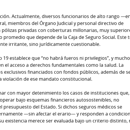
cción. Actualmente, diversos funcionarios de alto rango —e
ral, miembros del Órgano Judicial y personal directivo de
ólizas privadas con coberturas millonarias, muy superior
no promedio que depende de la Caja de Seguro Social. Este t
nte irritante, sino jurídicamente cuestionable.
ulo 19 establece que “no habrá fueros ni privilegios”, y much
n el acceso a derechos fundamentales como la salud. La
s exclusivos financiados con fondos públicos, además de s
a violación de ese mandato constitucional.
ar con mayor detenimiento los casos de instituciones que,
r operar bajo esquemas financieros autosostenibles, no
el presupuesto del Estado. Si dichos seguros médicos se
ernamente —sin afectar el erario— y responden a condicio
su existencia merece ser evaluada bajo un criterio distinto,