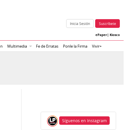
Inicia Sesión
Suscríbete
ePaper
|
Kiosco
ón
Multimedia
Fe de Erratas
Ponle la Firma
Vivir+
:
Síguenos en Instagram