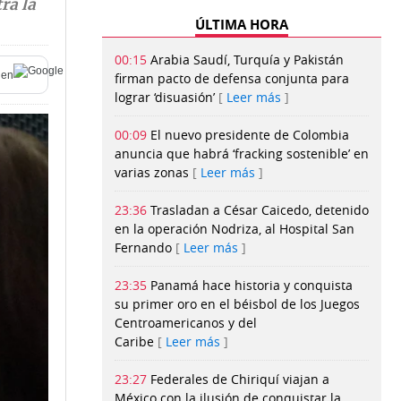
ra la
ÚLTIMA HORA
00:15
Arabia Saudí, Turquía y Pakistán
en
firman pacto de defensa conjunta para
lograr ‘disuasión’
Leer más
00:09
El nuevo presidente de Colombia
anuncia que habrá ‘fracking sostenible’ en
varias zonas
Leer más
23:36
Trasladan a César Caicedo, detenido
en la operación Nodriza, al Hospital San
Fernando
Leer más
23:35
Panamá hace historia y conquista
su primer oro en el béisbol de los Juegos
Centroamericanos y del
Caribe
Leer más
23:27
Federales de Chiriquí viajan a
México con la ilusión de conquistar la