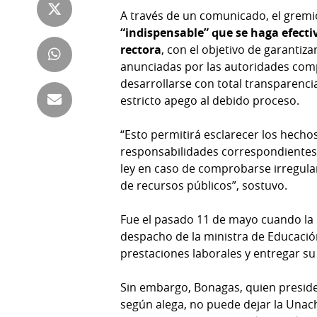
Tienda
A través de un comunicado, el grem
Club
Panamá
“indispensable” que se haga efectiv
La
rectora
, con el objetivo de garantiza
Tus
Prensa
anunciadas por las autoridades co
Tiquetes
desarrollarse con total transparenci
Busca
estricto apego al debido proceso.
⌾
Cero
Fácil
KM
Hoy
“Esto permitirá esclarecer los hecho
⌾
por
responsabilidades correspondientes 
Corprensa
Tal
ley en caso de comprobarse irregula
Hoy
Cual
de recursos públicos”, sostuvo.
⌾
⌾
Sábado
Fue el pasado 11 de mayo cuando la 
Sabrina
Picante
despacho de la ministra de Educaci
Sin
prestaciones laborales y entregar su c
⌾
Censura
La
Sin embargo, Bonagas, quien preside
Repregunta
según alega, no puede dejar la Unac