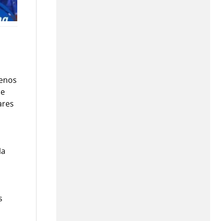
menos
de
ares
la
s