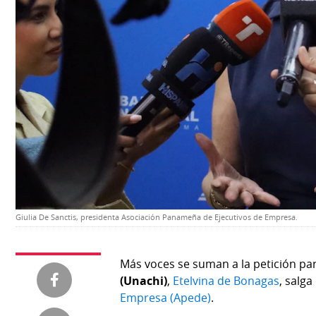
Temas
Catálogos
Autores
Lotería
Notas
Kiosko
al
digital
lector
Luctuosas
Buenas
prácticas
OTROS
Giulia De Sanctis, presidenta Asociación Panameña de Ejecutivos de Empresa.
SITIOS
Más voces se suman a la petición par
Metro
Mi
(Unachi)
,
Etelvina de Bonagas
, salga
por
Diario
Empresa (Apede)
.
Metro
Ellas