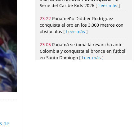
Serie del Caribe Kids 2026
Leer más
23:22
Panameño Diddier Rodríguez
conquista el oro en los 3,000 metros con
obstáculos
Leer más
23:05
Panamá se toma la revancha ante
Colombia y conquista el bronce en fútbol
en Santo Domingo
Leer más
22:36
¿Qué hacer en Panamá esta
semana? Conozca la agenda de
actividades
Leer más
21:58
Con una bolsa de $56 mil anuncian
los ganadores de los concursos
nacionales Roberto Lewis y Artistas
Emergentes 2026
Leer más
s de
21:03
Buses eléctricos inician operación,
desde Casco Antiguo hasta la zona paga