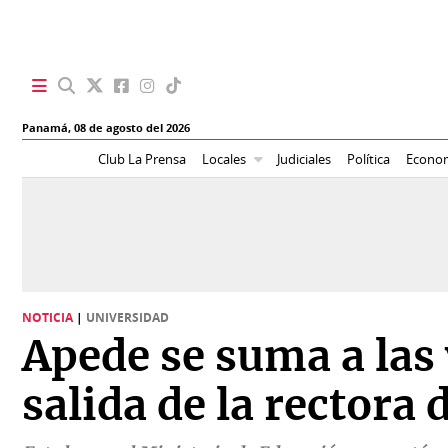
SECCIONES
Panamá,
08 de agosto del 2026
Portada
BBC
Club La Prensa
Locales
Judiciales
Política
Econo
News
Locales
Ellas
Sociedad
Status
Judiciales
K
NOTICIA
|
UNIVERSIDAD
Política
Vivir+
Apede se suma a las 
Economía
Opinión
salida de la rectora 
Mundo
Blogs