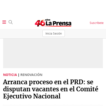
Suscríbete
Inicia Sesión
SECCIONES
Portada
BBC
News
Locales
Ellas
Sociedad
NOTICIA
|
RENOVACIÓN
Status
Arranca proceso en el PRD: se
Judiciales
K
disputan vacantes en el Comité
Política
Vivir+
Ejecutivo Nacional
Economía
Opinión