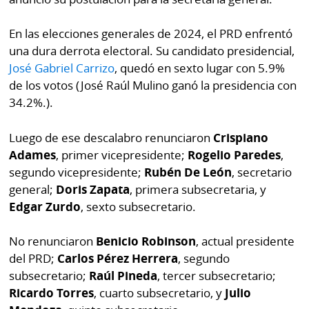
La
Repregunta
En las elecciones generales de 2024, el PRD enfrentó
una dura derrota electoral. Su candidato presidencial,
José Gabriel Carrizo
, quedó en sexto lugar con 5.9%
de los votos (José Raúl Mulino ganó la presidencia con
34.2%.).
Luego de ese descalabro renunciaron
Crispiano
Adames
, primer vicepresidente;
Rogelio Paredes
,
segundo vicepresidente;
Rubén De León
, secretario
general;
Doris Zapata
, primera subsecretaria, y
Edgar Zurdo
, sexto subsecretario.
No renunciaron
Benicio Robinson
, actual presidente
del PRD;
Carlos Pérez Herrera
, segundo
subsecretario;
Raúl Pineda
, tercer subsecretario;
Ricardo Torres
, cuarto subsecretario, y
Julio