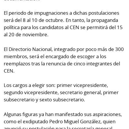
por
Diario
Metro
El periodo de impugnaciones a dichas postulaciones
Ellas
será del 8 al 10 de octubre. En tanto, la propaganda
Tienda
política para los candidatos al CEN se permitirá del 15
Club
Panamá
al 20 de noviembre.
La
Tus
Prensa
El Directorio Nacional, integrado por poco más de 300
Tiquetes
Busca
miembros, será el encargado de escoger a los
⌾
Cero
Fácil
reemplazos tras la renuncia de cinco integrantes del
KM
Hoy
CEN.
⌾
por
Corprensa
Tal
Los cargos a elegir son: primer vicepresidente,
Hoy
Cual
segundo vicepresidente, secretario general, primer
⌾
subsecretario y sexto subsecretario.
⌾
Sábado
Sabrina
Picante
Algunas figuras ya han manifestado sus aspiraciones,
Sin
como el exdiputado Pedro Miguel González, quien
⌾
Censura
anunció su postulación para la secretaría general.