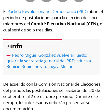
Buscador
RSS
El
Partido Revolucionario Democrático (PRD)
abrió el
Comunicados
periodo de postulaciones para la elección de cinco
Temas
miembros del
Comité Ejecutivo Nacional (CEN)
, el
Catálogos
Autores
cual será de solo tres días.
Lotería
Notas
+info
Kiosko
al
digital
lector
Pedro Miguel González vuelve al ruedo:
quiere la secretaría general del PRD, critica a
Luctuosas
Buenas
Benicio Robinson y fustiga a Mulino
prácticas
De acuerdo con la Comisión Nacional de Elecciones
OTROS
del partido, las postulaciones se recibirán del 30 de
SITIOS
septiembre al 2 de octubre próximo. Durante ese
tiempo, los interesados deberán presentar su
Metro
Mi
documentación.