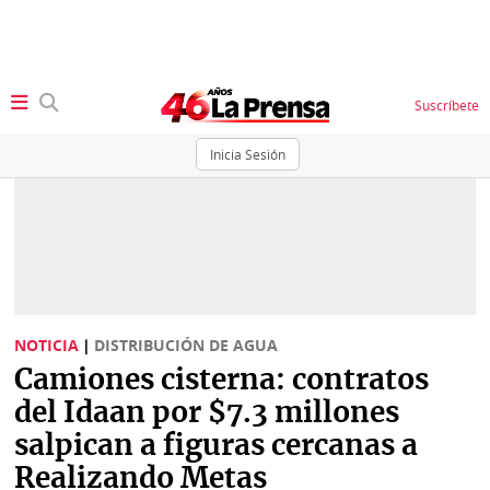
Suscríbete
Inicia Sesión
SECCIONES
Portada
BBC
News
Locales
Ellas
Sociedad
NOTICIA
|
DISTRIBUCIÓN DE AGUA
Status
Camiones cisterna: contratos
Judiciales
K
del Idaan por $7.3 millones
Política
Vivir+
salpican a figuras cercanas a
Realizando Metas
Economía
Opinión