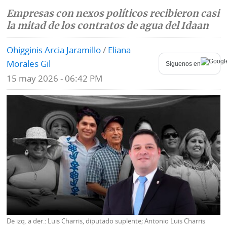
Empresas con nexos políticos recibieron casi
Mundo
Blogs
la mitad de los contratos de agua del Idaan
Deportes
Fotografías
Ohigginis Arcia Jaramillo
/
Eliana
Tecnología
Morales Gil
Videos
Síguenos en
15 may 2026 - 06:42 PM
Ponle
Fe
la
de
Firma
erratas
Historias
SERVICIOS
E-
Contenido
Paper
de
marcas
De izq. a der.: Luis Charris, diputado suplente; Antonio Luis Charris