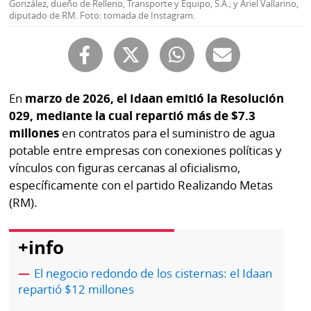
González, dueño de Relleno, Transporte y Equipo, S.A.; y Ariel Vallarino,
Buscador
diputado de RM. Foto: tomada de Instagram.
RSS
Comunicados
Temas
Catálogos
Autores
Lotería
En
marzo de 2026, el Idaan emitió la Resolución
Notas
029, mediante la cual repartió más de $7.3
Kiosko
al
millones
en contratos para el suministro de agua
digital
lector
potable entre empresas con conexiones políticas y
vínculos con figuras cercanas al oficialismo,
Luctuosas
Buenas
específicamente con el partido Realizando Metas
prácticas
(RM).
+info
OTROS
SITIOS
El negocio redondo de los cisternas: el Idaan
repartió $12 millones
Metro
Mi