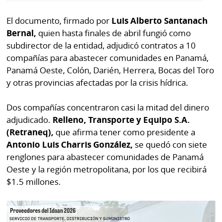
por
Diario
Metro
El documento, firmado por
Luis Alberto Santanach
Ellas
Bernal,
quien hasta finales de abril fungió como
Tienda
subdirector de la entidad, adjudicó contratos a 10
Club
Panamá
compañías para abastecer comunidades en Panamá,
La
Panamá Oeste, Colón, Darién, Herrera, Bocas del Toro
Tus
Prensa
y otras provincias afectadas por la crisis hídrica.
Tiquetes
Busca
⌾
Cero
Fácil
Dos compañías concentraron casi la mitad del dinero
KM
adjudicado.
Relleno, Transporte y Equipo S.A.
Hoy
⌾
(Retraneq),
que afirma tener como presidente a
por
Corprensa
Tal
Antonio Luis Charris González,
se quedó con siete
Hoy
renglones para abastecer comunidades de Panamá
Cual
⌾
Oeste y la región metropolitana, por los que recibirá
⌾
Sábado
$1.5 millones.
Sabrina
Picante
Sin
⌾
Censura