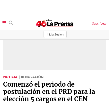
Suscríbete
Inicia Sesión
SECCIONES
Portada
BBC
News
Locales
Ellas
Sociedad
NOTICIA
|
RENOVACIÓN
Status
Comenzó el periodo de
Judiciales
K
postulación en el PRD para la
Política
Vivir+
elección 5 cargos en el CEN
Economía
Opinión