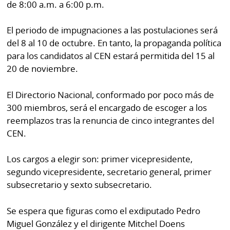
de 8:00 a.m. a 6:00 p.m.
por
Diario
Metro
Ellas
El periodo de impugnaciones a las postulaciones será
Tienda
del 8 al 10 de octubre. En tanto, la propaganda política
Club
Panamá
para los candidatos al CEN estará permitida del 15 al
La
20 de noviembre.
Tus
Prensa
Tiquetes
El Directorio Nacional, conformado por poco más de
Busca
300 miembros, será el encargado de escoger a los
⌾
Cero
Fácil
reemplazos tras la renuncia de cinco integrantes del
KM
Hoy
⌾
CEN.
por
Corprensa
Tal
Hoy
Los cargos a elegir son: primer vicepresidente,
Cual
⌾
segundo vicepresidente, secretario general, primer
⌾
subsecretario y sexto subsecretario.
Sábado
Sabrina
Picante
Sin
Se espera que figuras como el exdiputado Pedro
⌾
Miguel González y el dirigente Mitchel Doens
Censura