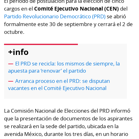
El periodo de postulación para la elección de cinco
Buscador
cargos en el
Comité Ejecutivo Nacional (CEN)
del
RSS
Partido Revolucionario Democrático (PRD)
se abrió
Comunicados
Temas
formalmente este 30 de septiembre y cerrará el 2 de
Catálogos
octubre.
Autores
Lotería
+info
Notas
Kiosko
al
El PRD se recicla: los mismos de siempre, la
digital
lector
apuesta para ‘renovar’ el partido
Luctuosas
Buenas
Arranca proceso en el PRD: se disputan
prácticas
vacantes en el Comité Ejecutivo Nacional
La Comisión Nacional de Elecciones del PRD informó
OTROS
que la presentación de documentos de los aspirantes
SITIOS
se realizará en la sede del partido, ubicada en la
avenida México, durante los tres días, en un horario
Metro
Mi