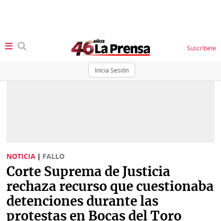
Suscríbete
Inicia Sesión
SECCIONES
Portada
BBC
News
Locales
Ellas
Sociedad
NOTICIA
|
FALLO
Status
Corte Suprema de Justicia
Judiciales
K
rechaza recurso que cuestionaba
Política
Vivir+
detenciones durante las
protestas en Bocas del Toro
Economía
Opinión