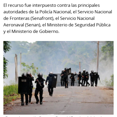
por
Diario
El recurso fue interpuesto contra las principales
Metro
autoridades de la Policía Nacional, el Servicio Nacional
Ellas
de Fronteras (Senafront), el Servicio Nacional
Tienda
Aeronaval (Senan), el Ministerio de Seguridad Pública
Club
Panamá
y el Ministerio de Gobierno.
La
Tus
Prensa
Tiquetes
Busca
⌾
Cero
Fácil
KM
Hoy
⌾
por
Corprensa
Tal
Hoy
Cual
⌾
⌾
Sábado
Sabrina
Picante
Sin
⌾
Censura