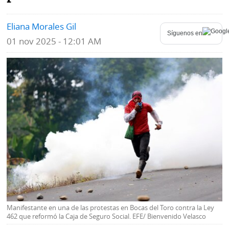
Mundo
Blogs
Eliana Morales Gil
Síguenos en
01 nov 2025 - 12:01 AM
Deportes
Fotografías
Tecnología
Videos
Ponle
Fe
la
de
Firma
erratas
Historias
SERVICIOS
E-
Contenido
Manifestante en una de las protestas en Bocas del Toro contra la Ley
Paper
de
462 que reformó la Caja de Seguro Social. EFE/ Bienvenido Velasco
marcas