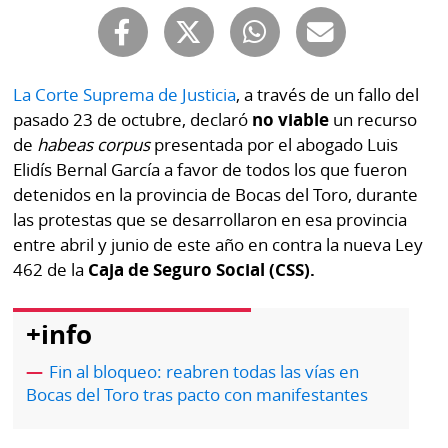
Buscador
RSS
Comunicados
Temas
La Corte Suprema de Justicia
, a través de un fallo del
Catálogos
pasado 23 de octubre, declaró
no viable
un recurso
Autores
Lotería
de
habeas corpus
presentada por el abogado Luis
Notas
Elidís Bernal García a favor de todos los que fueron
Kiosko
al
detenidos en la provincia de Bocas del Toro, durante
digital
lector
las protestas que se desarrollaron en esa provincia
entre abril y junio de este año en contra la nueva Ley
Luctuosas
Buenas
462 de la
Caja de Seguro Social (CSS).
prácticas
+info
OTROS
Fin al bloqueo: reabren todas las vías en
SITIOS
Bocas del Toro tras pacto con manifestantes
Metro
Mi