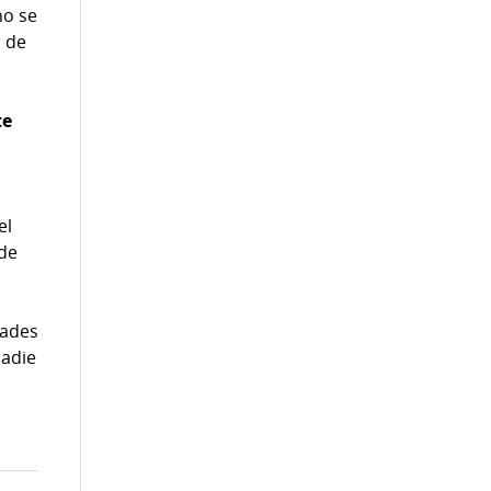
no se
n de
te
el
 de
dades
nadie