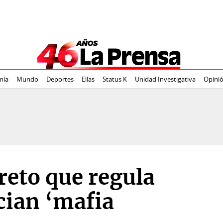
mía
Mundo
Deportes
Ellas
Status K
Unidad Investigativa
Opini
reto que regula
cian ‘mafia