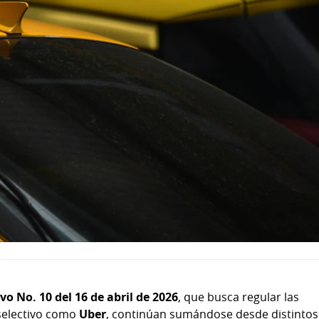
vo No. 10 del 16 de abril de 2026
, que busca regular las
 selectivo como
Uber
, continúan sumándose desde distintos