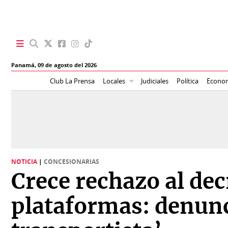
SECCIONES
Panamá,
09 de agosto del 2026
Portada
BBC
Club La Prensa
Locales
Judiciales
Política
Econo
News
Locales
Ellas
Sociedad
Status
Judiciales
K
NOTICIA
|
CONCESIONARIAS
Política
Vivir+
Crece rechazo al dec
Economía
Opinión
plataformas: denun
Mundo
Blogs