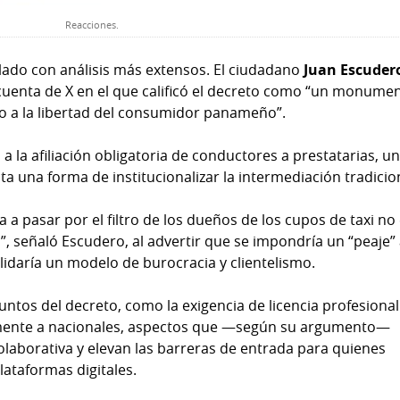
Reacciones.
alado con análisis más extensos. El ciudadano
Juan Escuder
 cuenta de X en el que calificó el decreto como “un monume
do a la libertad del consumidor panameño”.
 la afiliación obligatoria de conductores a prestatarias, u
nta una forma de institucionalizar la intermediación tradicio
 a pasar por el filtro de los dueños de los cupos de taxi no
na”, señaló Escudero, al advertir que se impondría un “peaje” 
idaría un modelo de burocracia y clientelismo.
tos del decreto, como la exigencia de licencia profesional
icamente a nacionales, aspectos que —según su argumento—
laborativa y elevan las barreras de entrada para quienes
ataformas digitales.