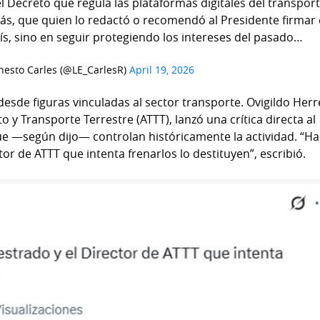
l Decreto que regula las plataformas digitales del transpor
más, que quien lo redactó o recomendó al Presidente firmar 
s, sino en seguir protegiendo los intereses del pasado…
nesto Carles (@LE_CarlesR)
April 19, 2026
esde figuras vinculadas al sector transporte. Ovigildo Herr
o y Transporte Terrestre (ATTT), lanzó una crítica directa al
que —según dijo— controlan históricamente la actividad. “H
tor de ATTT que intenta frenarlos lo destituyen”, escribió.