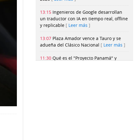
13:15
Ingenieros de Google desarrollan
un traductor con IA en tiempo real, offline
y replicable
Leer más
13:07
Plaza Amador vence a Tauro y se
adueña del Clásico Nacional
Leer más
11:30
Qué es el "Proyecto Panamá" y
cómo reveló la destrucción de miles de
libros antiguos para entrenar a la
IA
Leer más
11:15
Ceddanne Rafaela, dueño del jardín
central de Boston
Leer más
05:03
‘Recuperar nuestra comida es
recuperar nuestra identidad’: José Pérez
Navarro
Leer más