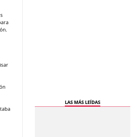
os
para
ón.
isar
ión
LAS MÁS LEÍDAS
staba