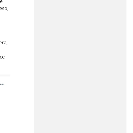
te
eso,
era,
ace