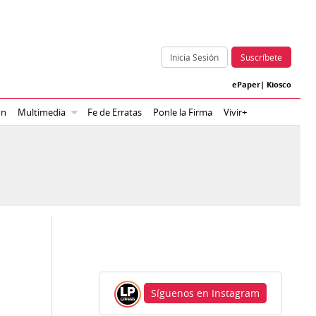
Inicia Sesión
Suscríbete
ePaper
|
Kiosco
ón
Multimedia
Fe de Erratas
Ponle la Firma
Vivir+
Síguenos en Instagram