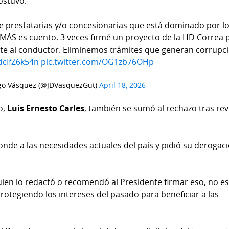
ostuvo.
e prestatarias y/o concesionarias que está dominado por l
ÁS es cuento. 3 veces firmé un proyecto de la HD Correa 
ete al conductor. Eliminemos trámites que generan corrupci
/dcIfZ6k54n
pic.twitter.com/OG1zb76OHp
go Vásquez (@JDVasquezGut)
April 18, 2026
o,
Luis Ernesto Carles
, también se sumó al rechazo tras rev
nde a las necesidades actuales del país y pidió su derogac
uien lo redactó o recomendó al Presidente firmar eso, no e
protegiendo los intereses del pasado para beneficiar a las