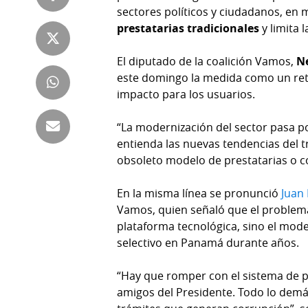
sectores políticos y ciudadanos, en
Tienda
Club
prestatarias tradicionales
y limita 
Panamá
La
Tus
Prensa
El diputado de la coalición Vamos,
N
Tiquetes
este domingo la medida como un ret
Busca
impacto para los usuarios.
⌾
Cero
Fácil
KM
Hoy
“La modernización del sector pasa 
⌾
entienda las nuevas tendencias del 
por
Corprensa
Tal
obsoleto modelo de prestatarias o c
Hoy
Cual
⌾
En la misma línea se pronunció
Juan
⌾
Sábado
Vamos, quien señaló que el problema
Sabrina
plataforma tecnológica, sino el mod
Picante
Sin
selectivo en Panamá durante años.
⌾
Censura
La
“Hay que romper con el sistema de p
Repregunta
amigos del Presidente. Todo lo demá