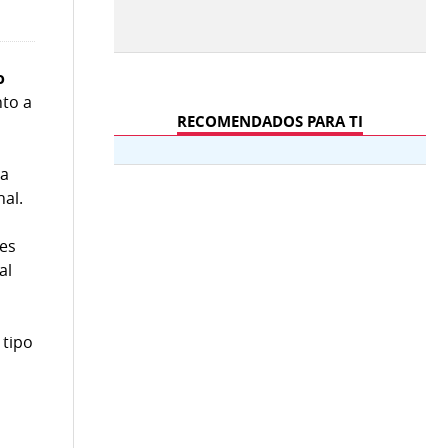
o
nto a
RECOMENDADOS PARA TI
na
nal.
 es
al
 tipo