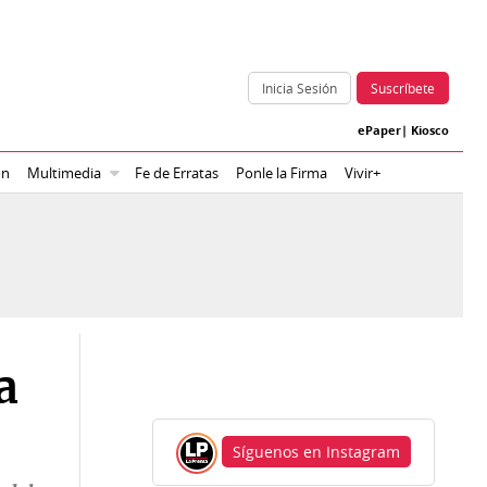
Inicia Sesión
Suscríbete
ePaper
|
Kiosco
ón
Multimedia
Fe de Erratas
Ponle la Firma
Vivir+
a
Síguenos en Instagram