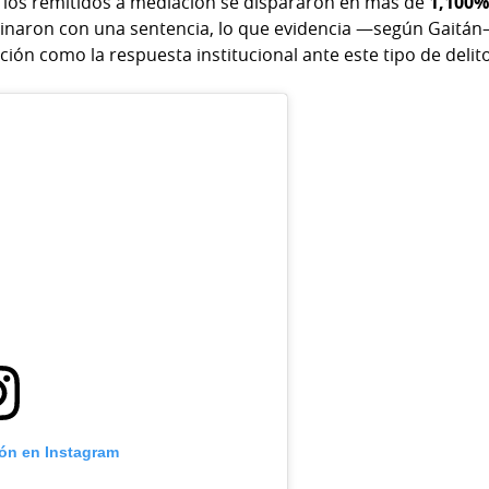
y los remitidos a mediación se dispararon en más de
1,100
naron con una sentencia, lo que evidencia —según Gaitán
ación como la respuesta institucional ante este tipo de delit
ión en Instagram