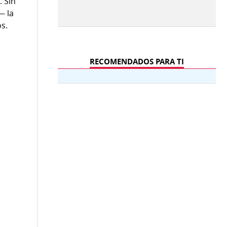
%
. Sin
— la
os.
RECOMENDADOS PARA TI