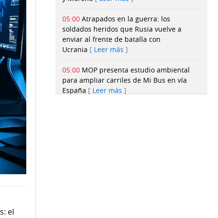
05:00
Atrapados en la guerra: los
soldados heridos que Rusia vuelve a
enviar al frente de batalla con
Ucrania
Leer más
05:00
MOP presenta estudio ambiental
para ampliar carriles de Mi Bus en vía
España
Leer más
05:00
Cuando enfermarse cuesta los
ahorros de una familia
Leer más
05:00
Fraude en la DGI: Red criminal
puede alcanzar a 50 personas y superar
los $40 millones en pérdidas
Leer más
05:00
Muros con memoria, centinelas del
Canal
Leer más
: el