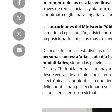
incremento de las estafas en línea
Tienda
través de redes sociales y platafor
Club
Panamá
anonimato digital para engañar a c
La
Tus
Prensa
Las
autoridades del Ministerio Púb
Tiquetes
llamado a la precaución, advirtiendo 
Busca
⌾
ha posicionado entre los más frecu
Cero
Fácil
KM
Hoy
⌾
De acuerdo con las estadísticas ofici
por
Corprensa
personas son estafadas cada día ba
Tal
Hoy
modalidades
, siendo las provincia
Cual
⌾
Oeste y Chiriquí las zonas con mayor
⌾
desde ventas de artículos inexistent
Sábado
Sabrina
electrónicas fraudulentas, lo que d
Picante
delincuentes han perfeccionado sus
Sin
⌾
alcance en el entorno virtual.
Censura
La
Repregunta