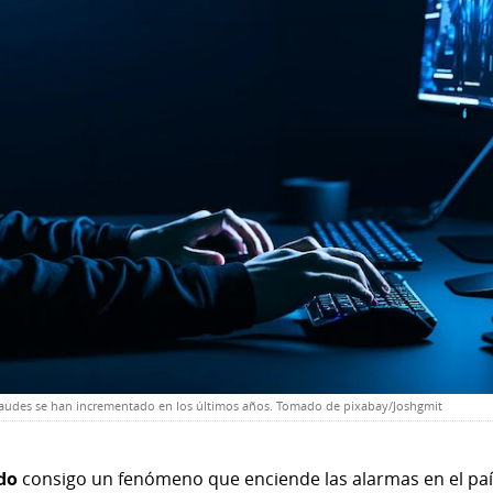
s fraudes se han incrementado en los últimos años. Tomado de pixabay/Joshgmit
ído
consigo un fenómeno que enciende las alarmas en el país