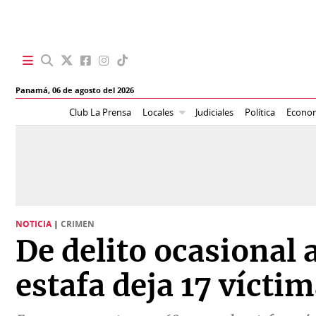
SECCIONES
Panamá,
06 de agosto del 2026
Portada
BBC
Club La Prensa
Locales
Judiciales
Política
Econo
News
Locales
Ellas
Sociedad
Status
Judiciales
K
NOTICIA
|
CRIMEN
Política
Vivir+
De delito ocasional a
Economía
Opinión
estafa deja 17 vícti
Mundo
Blogs