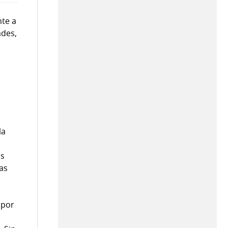
nte a
ades,
la
as
as
 por
s