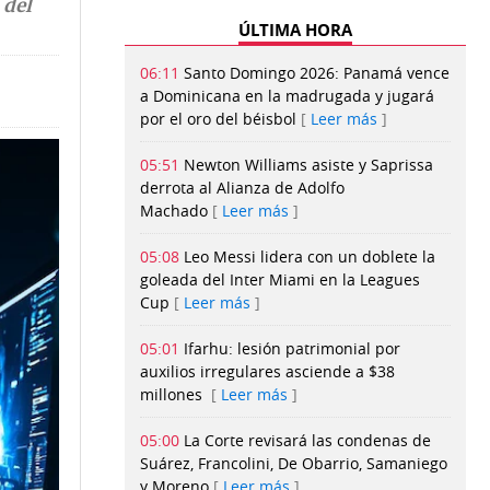
 del
ÚLTIMA HORA
06:11
Santo Domingo 2026: Panamá vence
a Dominicana en la madrugada y jugará
por el oro del béisbol
Leer más
05:51
Newton Williams asiste y Saprissa
derrota al Alianza de Adolfo
Machado
Leer más
05:08
Leo Messi lidera con un doblete la
goleada del Inter Miami en la Leagues
Cup
Leer más
05:01
Ifarhu: lesión patrimonial por
auxilios irregulares asciende a $38
millones
Leer más
05:00
La Corte revisará las condenas de
Suárez, Francolini, De Obarrio, Samaniego
y Moreno
Leer más