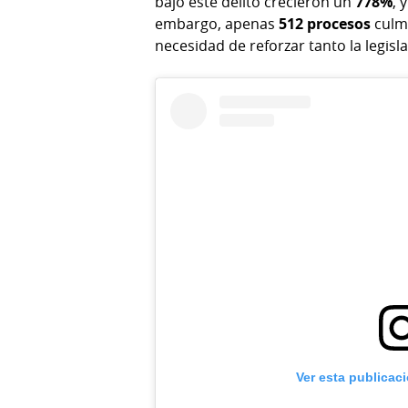
bajo este delito crecieron un
778%
, 
embargo, apenas
512 procesos
culmi
necesidad de reforzar tanto la legisl
Ver esta publicac