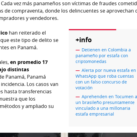
. Cada vez más panameños son víctimas de fraudes cometid
mas de compraventa, donde los delincuentes se aprovechan 
ompradores y vendedores.
lico
han reiterado el
+info
que este tipo de delito se
entes en Panamá.
Detienen en Colombia a
panameño por estafa con
criptomonedas
ales,
en promedio 17
jo distintas
Alerta por nueva estafa en
WhatsApp que roba cuentas
s de Panamá, Panamá
con un falso concurso de
 incidencia. Los casos van
votación
es hasta transferencias
Aprehenden en Tocumen 
emuestra que los
un brasileño presuntamente
 métodos y ampliado su
vinculado a una millonaria
estafa empresarial