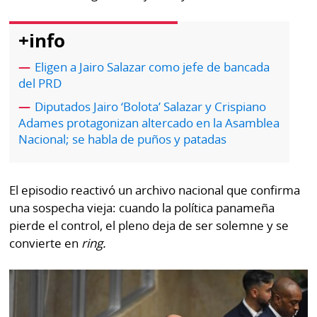
por
Diario
Metro
+info
Ellas
Tienda
Eligen a Jairo Salazar como jefe de bancada
Club
Panamá
del PRD
La
Tus
Prensa
Diputados Jairo ‘Bolota’ Salazar y Crispiano
Tiquetes
Adames protagonizan altercado en la Asamblea
Busca
Nacional; se habla de puños y patadas
⌾
Cero
Fácil
KM
Hoy
⌾
El episodio reactivó un archivo nacional que confirma
por
Corprensa
Tal
una sospecha vieja: cuando la política panameña
Hoy
pierde el control, el pleno deja de ser solemne y se
Cual
⌾
convierte en
ring.
⌾
Sábado
Sabrina
Picante
Sin
⌾
Censura