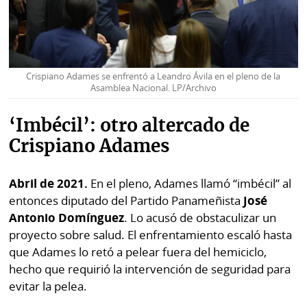
Crispiano Adames se enfrentó a Leandro Ávila en el pleno de la
Asamblea Nacional. LP/Archivo
‘Imbécil’: otro altercado de
Crispiano Adames
Abril de 2021.
En el pleno, Adames llamó “imbécil” al
entonces diputado del Partido Panameñista
José
Antonio Domínguez
. Lo acusó de obstaculizar un
proyecto sobre salud. El enfrentamiento escaló hasta
que Adames lo retó a pelear fuera del hemiciclo,
hecho que requirió la intervención de seguridad para
evitar la pelea.