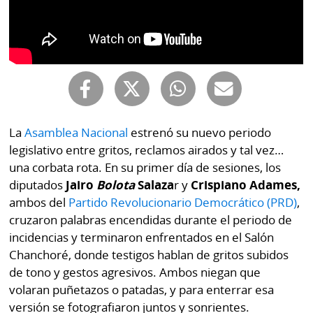
Buscador
RSS
Comunicados
Temas
Catálogos
Autores
Lotería
Notas
Kiosko
al
La
Asamblea Nacional
estrenó su nuevo periodo
digital
lector
legislativo entre gritos, reclamos airados y tal vez…
una corbata rota. En su primer día de sesiones, los
Luctuosas
Buenas
diputados
Jairo
Bolota
Salaza
r y
Crispiano Adames,
prácticas
ambos del
Partido Revolucionario Democrático (PRD)
,
cruzaron palabras encendidas durante el periodo de
incidencias y terminaron enfrentados en el Salón
OTROS
Chanchoré, donde testigos hablan de gritos subidos
SITIOS
de tono y gestos agresivos. Ambos niegan que
volaran puñetazos o patadas, y para enterrar esa
Metro
Mi
versión se fotografiaron juntos y sonrientes.