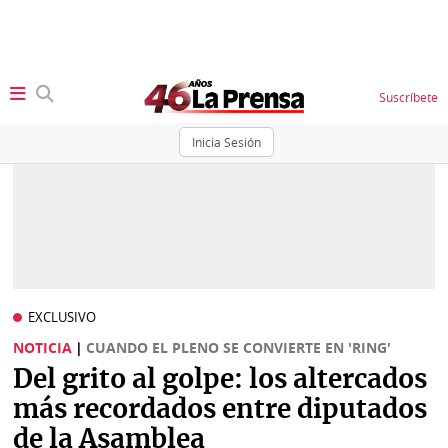
Suscríbete
Inicia Sesión
SECCIONES
Portada
BBC
News
Locales
Ellas
Sociedad
EXCLUSIVO
Status
NOTICIA
|
CUANDO EL PLENO SE CONVIERTE EN 'RING'
Judiciales
K
Del grito al golpe: los altercados
Política
Vivir+
más recordados entre diputados
de la Asamblea
Economía
Opinión