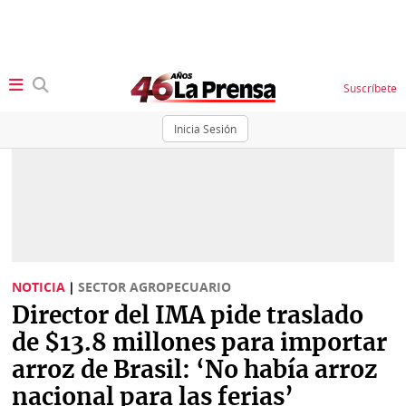
Suscríbete
Inicia Sesión
SECCIONES
Portada
BBC
News
Locales
Ellas
Sociedad
NOTICIA
|
SECTOR AGROPECUARIO
Status
Director del IMA pide traslado
Judiciales
K
de $13.8 millones para importar
Política
Vivir+
arroz de Brasil: ‘No había arroz
nacional para las ferias’
Economía
Opinión