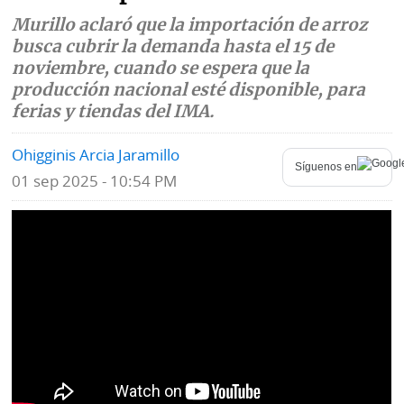
Murillo aclaró que la importación de arroz
Mundo
Blogs
busca cubrir la demanda hasta el 15 de
noviembre, cuando se espera que la
Deportes
Fotografías
producción nacional esté disponible, para
Tecnología
ferias y tiendas del IMA.
Videos
Ponle
Ohigginis Arcia Jaramillo
Fe
Síguenos en
la
de
01 sep 2025 - 10:54 PM
Firma
erratas
Historias
SERVICIOS
E-
Contenido
Paper
de
marcas