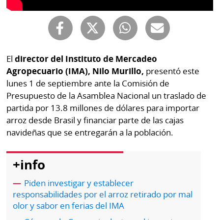
Buscador
RSS
Comunicados
Temas
Catálogos
El
director del Instituto de Mercadeo
Autores
Lotería
Agropecuario (IMA), Nilo Murillo,
presentó este
Notas
lunes 1 de septiembre ante la Comisión de
Kiosko
al
Presupuesto de la Asamblea Nacional un traslado de
digital
lector
partida por 13.8 millones de dólares para importar
arroz desde Brasil y financiar parte de las cajas
Luctuosas
Buenas
navideñas que se entregarán a la población.
prácticas
+info
OTROS
Piden investigar y establecer
SITIOS
responsabilidades por el arroz retirado por mal
olor y sabor en ferias del IMA
Metro
Mi