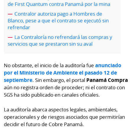
por
Diario
de First Quantum contra Panamá por la mina
Metro
Contralor autoriza pago a Hombres de
Ellas
Blanco, pese a que el contrato se ejecutó sin
Tienda
refrendar
Club
Panamá
La
La Contraloría no refrendará las compras y
Tus
Prensa
servicios que se prestaron sin su aval
Tiquetes
Busca
⌾
Cero
Fácil
No obstante, el inicio de la auditoría fue
anunciado
KM
Hoy
por el Ministerio de Ambiente el pasado 12 de
⌾
septiembre
. Sin embargo, el portal
Panamá Compra
por
Corprensa
Tal
aún no registra orden de proceder; ni el contrato con
Hoy
Cual
SGS ha sido publicado en canales oficiales.
⌾
⌾
Sábado
La auditoría abarca aspectos legales, ambientales,
Sabrina
Picante
operacionales y de riesgos asociados que permitirían
Sin
decidir el futuro de Cobre Panamá.
⌾
Censura