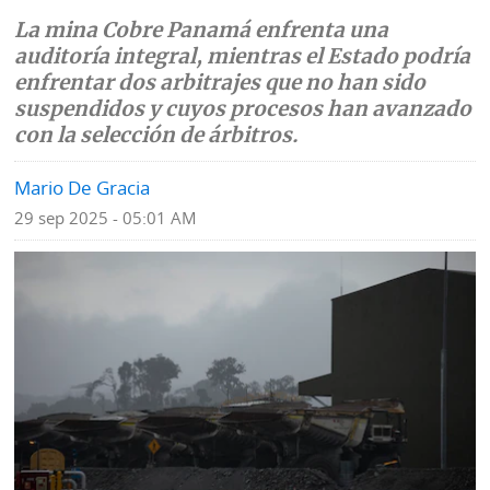
La mina Cobre Panamá enfrenta una
Mundo
Blogs
auditoría integral, mientras el Estado podría
enfrentar dos arbitrajes que no han sido
Deportes
Fotografías
suspendidos y cuyos procesos han avanzado
Tecnología
con la selección de árbitros.
Videos
Ponle
Mario De Gracia
Fe
la
de
29 sep 2025 - 05:01 AM
Firma
erratas
Historias
SERVICIOS
E-
Contenido
Paper
de
marcas