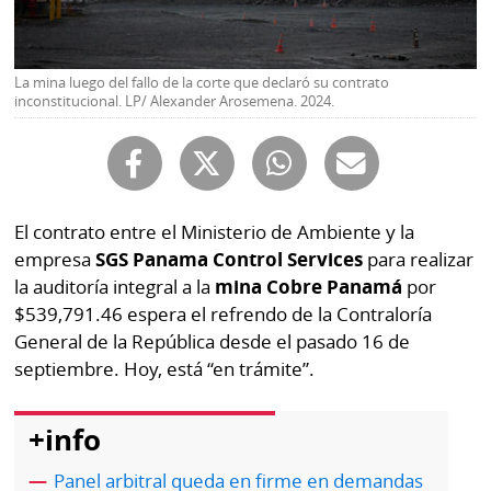
Buscador
RSS
Comunicados
Temas
La mina luego del fallo de la corte que declaró su contrato
inconstitucional. LP/ Alexander Arosemena. 2024.
Catálogos
Autores
Lotería
Notas
Kiosko
al
digital
El contrato entre el Ministerio de Ambiente y la
lector
empresa
SGS Panama Control Services
para realizar
Luctuosas
Buenas
la auditoría integral a la
mina Cobre Panamá
por
prácticas
$539,791.46 espera el refrendo de la Contraloría
General de la República desde el pasado 16 de
septiembre. Hoy, está “en trámite”.
OTROS
SITIOS
+info
Metro
Mi
Panel arbitral queda en firme en demandas