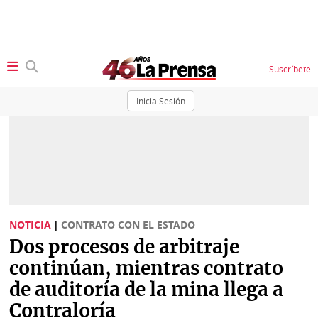
Suscríbete
Inicia Sesión
SECCIONES
Portada
BBC
News
Locales
Ellas
Sociedad
NOTICIA
|
CONTRATO CON EL ESTADO
Status
Dos procesos de arbitraje
Judiciales
K
continúan, mientras contrato
Política
Vivir+
de auditoría de la mina llega a
Contraloría
Economía
Opinión