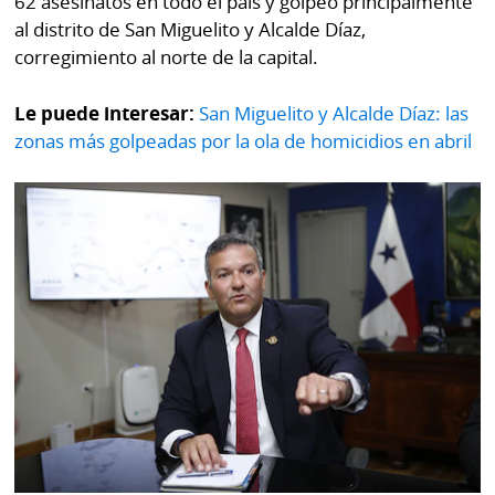
62 asesinatos en todo el país y golpeó principalmente
La
al distrito de San Miguelito y Alcalde Díaz,
Repregunta
corregimiento al norte de la capital.
Le puede interesar:
San Miguelito y Alcalde Díaz: las
zonas más golpeadas por la ola de homicidios en abril