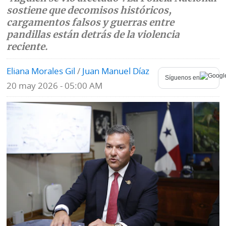
sostiene que decomisos históricos,
Mundo
Blogs
cargamentos falsos y guerras entre
pandillas están detrás de la violencia
Deportes
Fotografías
reciente.
Tecnología
Videos
Eliana Morales Gil
/
Juan Manuel Díaz
Síguenos en
Ponle
20 may 2026 - 05:00 AM
Fe
la
de
Firma
erratas
Historias
SERVICIOS
E-
Contenido
Paper
de
marcas