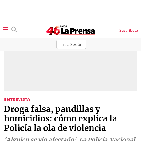
Suscríbete
Inicia Sesión
SECCIONES
Portada
BBC
News
Locales
Ellas
Sociedad
ENTREVISTA
Status
Droga falsa, pandillas y
Judiciales
K
homicidios: cómo explica la
Política
Vivir+
Policía la ola de violencia
Economía
Opinión
‘Alguien se vio afectado’. La Policía Nacional