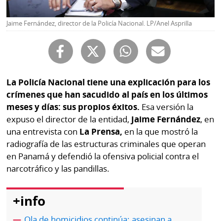
Buscador
RSS
Jaime Fernández, director de la Policía Nacional. LP/Anel Asprilla
Comunicados
Temas
Catálogos
Autores
Lotería
Notas
La Policía Nacional tiene una explicación para los
Kiosko
al
crímenes que han sacudido al país en los últimos
digital
lector
meses y días: sus propios éxitos.
Esa versión la
expuso el director de la entidad,
Jaime Fernández
, en
Luctuosas
Buenas
una entrevista con
La Prensa,
en la que mostró la
prácticas
radiografía de las estructuras criminales que operan
en Panamá y defendió la ofensiva policial contra el
narcotráfico y las pandillas.
OTROS
SITIOS
+info
Metro
Mi
Ola de homicidios continúa: asesinan a