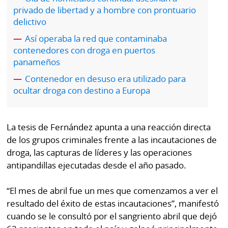
por
Diario
privado de libertad y a hombre con prontuario
Metro
delictivo
Ellas
Así operaba la red que contaminaba
Tienda
contenedores con droga en puertos
Club
Panamá
panameños
La
Tus
Prensa
Contenedor en desuso era utilizado para
Tiquetes
ocultar droga con destino a Europa
Busca
⌾
Cero
Fácil
KM
Hoy
La tesis de Fernández apunta a una reacción directa
⌾
por
de los grupos criminales frente a las incautaciones de
Corprensa
Tal
droga, las capturas de líderes y las operaciones
Hoy
Cual
antipandillas ejecutadas desde el año pasado.
⌾
⌾
Sábado
“El mes de abril fue un mes que comenzamos a ver el
Sabrina
Picante
resultado del éxito de estas incautaciones”, manifestó
Sin
⌾
cuando se le consultó por el sangriento abril que dejó
Censura