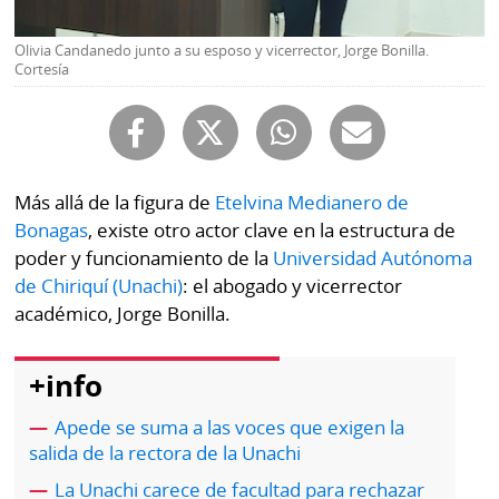
Buscador
RSS
Olivia Candanedo junto a su esposo y vicerrector, Jorge Bonilla.
Comunicados
Cortesía
Temas
Catálogos
Autores
Lotería
Notas
Más allá de la figura de
Etelvina Medianero de
Kiosko
al
Bonagas
, existe otro actor clave en la estructura de
digital
lector
poder y funcionamiento de la
Universidad Autónoma
Luctuosas
de Chiriquí (Unachi)
: el abogado y vicerrector
Buenas
prácticas
académico, Jorge Bonilla.
+info
OTROS
Apede se suma a las voces que exigen la
SITIOS
salida de la rectora de la Unachi
Metro
Mi
La Unachi carece de facultad para rechazar