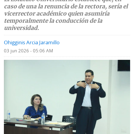
caso de una la renuncia de la rectora, sería el
Mundo
Blogs
vicerrector académico quien asumiría
temporalmente la conducción de la
Deportes
Fotografías
universidad.
Tecnología
Videos
Ohigginis Arcia Jaramillo
Ponle
03 jun 2026 - 05:06 AM
Fe
la
de
Firma
erratas
Historias
SERVICIOS
E-
Contenido
Paper
de
marcas