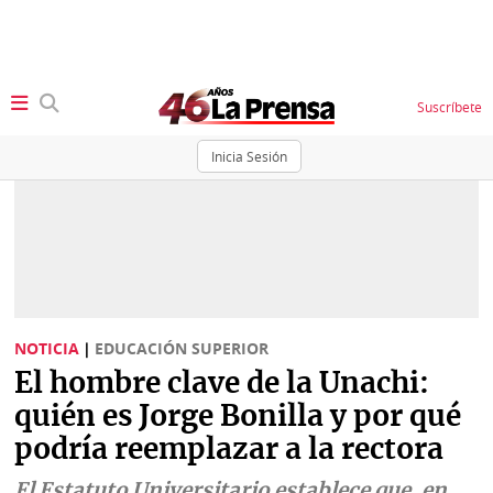
Suscríbete
Inicia Sesión
SECCIONES
Portada
BBC
News
Locales
Ellas
Sociedad
NOTICIA
|
EDUCACIÓN SUPERIOR
Status
El hombre clave de la Unachi:
Judiciales
K
quién es Jorge Bonilla y por qué
Política
Vivir+
podría reemplazar a la rectora
Economía
Opinión
El Estatuto Universitario establece que, en