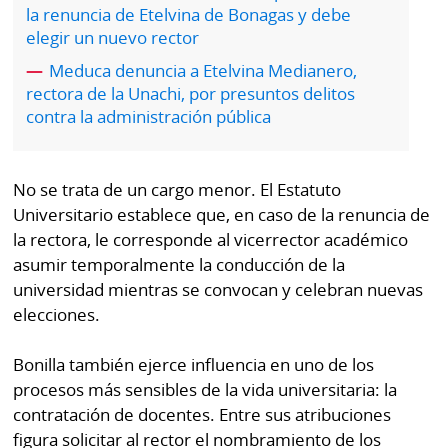
por
Diario
la renuncia de Etelvina de Bonagas y debe
Metro
elegir un nuevo rector
Ellas
Meduca denuncia a Etelvina Medianero,
Tienda
rectora de la Unachi, por presuntos delitos
Club
Panamá
contra la administración pública
La
Tus
Prensa
Tiquetes
No se trata de un cargo menor. El Estatuto
Busca
⌾
Universitario establece que, en caso de la renuncia de
Cero
Fácil
la rectora, le corresponde al vicerrector académico
KM
Hoy
⌾
asumir temporalmente la conducción de la
por
Corprensa
Tal
universidad mientras se convocan y celebran nuevas
Hoy
elecciones.
Cual
⌾
⌾
Sábado
Bonilla también ejerce influencia en uno de los
Sabrina
procesos más sensibles de la vida universitaria: la
Picante
Sin
contratación de docentes. Entre sus atribuciones
⌾
Censura
figura solicitar al rector el nombramiento de los