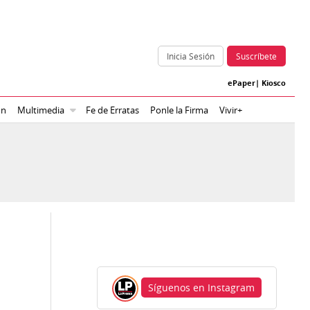
Inicia Sesión
Suscríbete
ePaper
|
Kiosco
ón
Multimedia
Fe de Erratas
Ponle la Firma
Vivir+
Síguenos en Instagram