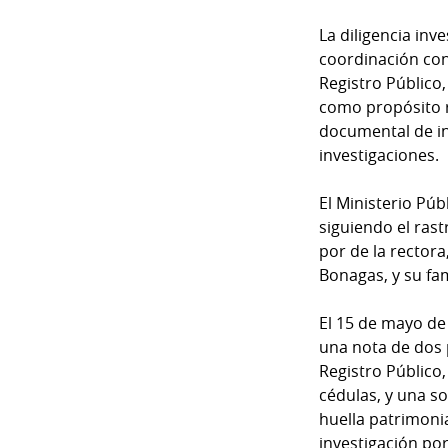
Temas
La diligencia inv
Catálogos
coordinación con 
Autores
Lotería
Registro Público,
Notas
como propósito r
Kiosko
al
documental de int
digital
lector
investigaciones.
Luctuosas
Buenas
El Ministerio Púb
prácticas
siguiendo el ras
por de la rectora
Bonagas, y su fa
OTROS
El 15 de mayo de 
SITIOS
una nota de dos p
Registro Público
Metro
Mi
cédulas, y una s
por
Diario
huella patrimonia
Metro
Ellas
investigación por