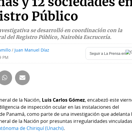
nas y 12 sociedades e
istro Público
nvestigativa se desarrolló en coordinación con la
al del Registro Público, Nairobia Escrucería.
amillo
/
Juan Manuel Díaz
Seguir a
La Prensa
en
09 PM
neral de la Nación,
Luis Carlos Gómez
, encabezó este viern
ligencia de inspección ocular en las instalaciones del
 de Panamá, como parte de una investigación que adelanta 
eral de la Nación por presuntas irregularidades vinculadas
tónoma de Chiriquí (Unachi)
.