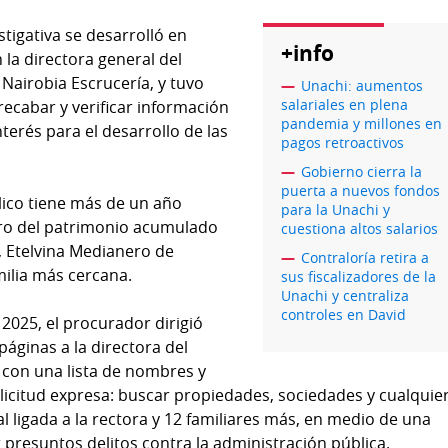
estigativa se desarrolló en
+info
la directora general del
 Nairobia Escrucería, y tuvo
Unachi: aumentos
salariales en plena
ecabar y verificar información
pandemia y millones en
erés para el desarrollo de las
pagos retroactivos
Gobierno cierra la
puerta a nuevos fondos
lico tiene más de un año
para la Unachi y
tro del patrimonio acumulado
cuestiona altos salarios
, Etelvina Medianero de
Contraloría retira a
milia más cercana.
sus fiscalizadores de la
Unachi y centraliza
controles en David
2025, el procurador dirigió
áginas a la directora del
, con una lista de nombres y
olicitud expresa: buscar propiedades, sociedades y cualquie
l ligada a la rectora y 12 familiares más, en medio de una
 presuntos delitos contra la administración pública.