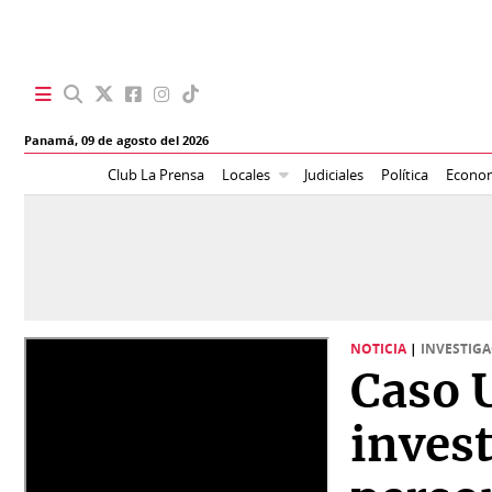
SECCIONES
Panamá,
09 de agosto del 2026
Portada
BBC
Club La Prensa
Locales
Judiciales
Política
Econo
News
Locales
Ellas
Sociedad
Status
Judiciales
K
NOTICIA
|
INVESTIG
Política
Vivir+
Caso 
Economía
Opinión
invest
Mundo
Blogs