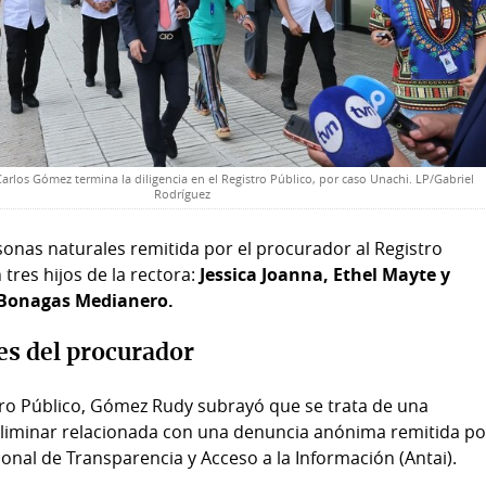
Carlos Gómez termina la diligencia en el Registro Público, por caso Unachi. LP/Gabriel
Rodríguez
rsonas naturales remitida por el procurador al Registro
tres hijos de la rectora:
Jessica Joanna, Ethel Mayte y
 Bonagas Medianero.
es del procurador
stro Público, Gómez Rudy subrayó que se trata de una
eliminar relacionada con una denuncia anónima remitida po
onal de Transparencia y Acceso a la Información (Antai).