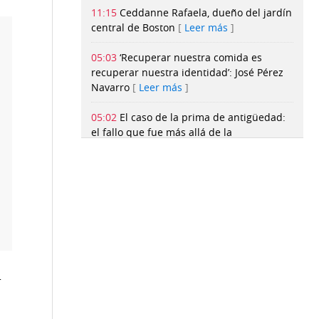
11:15
Ceddanne Rafaela, dueño del jardín
central de Boston
Leer más
05:03
‘Recuperar nuestra comida es
recuperar nuestra identidad’: José Pérez
Navarro
Leer más
05:02
El caso de la prima de antigüedad:
el fallo que fue más allá de la
demanda
Leer más
05:02
Corte Suprema declara en desacato
a Udelas por no reintegrar a dos
docentes
Leer más
05:02
‘Mi hijo ya no piensa’: el nuevo libro
que advierte sobre el uso excesivo de la
inteligencia artificial
Leer más
r