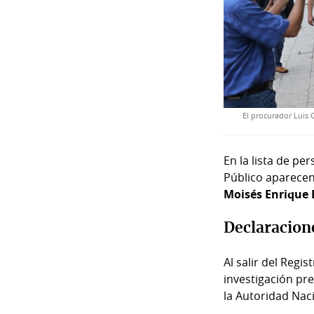
El procurador Luis 
En la lista de pe
Público aparecen 
Moisés Enrique
Declaracion
Al salir del Regi
investigación pr
la Autoridad Naci