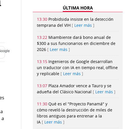
n
ÚLTIMA HORA
13:30
Probidsida insiste en la detección
temprana del VIH
Leer más
13:22
Miambiente dará bono anual de
$300 a sus funcionarios en diciembre de
2026
Leer más
13:15
Ingenieros de Google desarrollan
un traductor con IA en tiempo real, offline
y replicable
Leer más
13:07
Plaza Amador vence a Tauro y se
adueña del Clásico Nacional
Leer más
es
11:30
Qué es el "Proyecto Panamá" y
cómo reveló la destrucción de miles de
la
libros antiguos para entrenar a la
 a
IA
Leer más